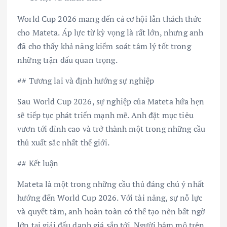
World Cup 2026 mang đến cả cơ hội lẫn thách thức
cho Mateta. Áp lực từ kỳ vọng là rất lớn, nhưng anh
đã cho thấy khả năng kiểm soát tâm lý tốt trong
những trận đấu quan trọng.
## Tương lai và định hướng sự nghiệp
Sau World Cup 2026, sự nghiệp của Mateta hứa hẹn
sẽ tiếp tục phát triển mạnh mẽ. Anh đặt mục tiêu
vươn tới đỉnh cao và trở thành một trong những cầu
thủ xuất sắc nhất thế giới.
## Kết luận
Mateta là một trong những cầu thủ đáng chú ý nhất
hướng đến World Cup 2026. Với tài năng, sự nỗ lực
và quyết tâm, anh hoàn toàn có thể tạo nên bất ngờ
lớn tại giải đấu danh giá sắp tới. Người hâm mộ trên