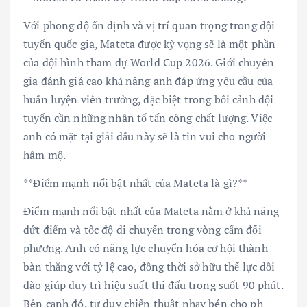
Với phong độ ổn định và vị trí quan trọng trong đội
tuyển quốc gia, Mateta được kỳ vọng sẽ là một phần
của đội hình tham dự World Cup 2026. Giới chuyên
gia đánh giá cao khả năng anh đáp ứng yêu cầu của
huấn luyện viên trưởng, đặc biệt trong bối cảnh đội
tuyển cần những nhân tố tấn công chất lượng. Việc
anh có mặt tại giải đấu này sẽ là tin vui cho người
hâm mộ.
**Điểm mạnh nổi bật nhất của Mateta là gì?**
Điểm mạnh nổi bật nhất của Mateta nằm ở khả năng
dứt điểm và tốc độ di chuyển trong vòng cấm đối
phương. Anh có năng lực chuyển hóa cơ hội thành
bàn thắng với tỷ lệ cao, đồng thời sở hữu thể lực dồi
dào giúp duy trì hiệu suất thi đấu trong suốt 90 phút.
Bên cạnh đó, tư duy chiến thuật nhạy bén cho ph