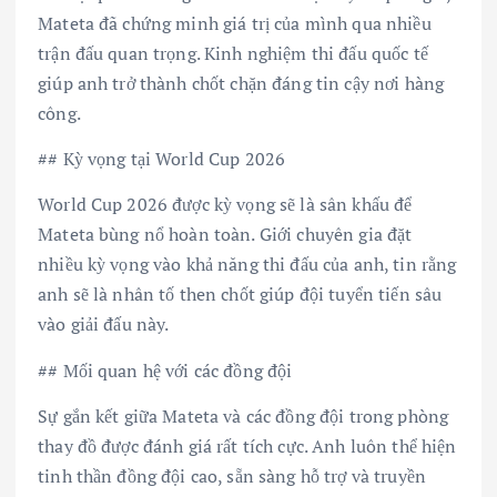
Mateta đã chứng minh giá trị của mình qua nhiều
trận đấu quan trọng. Kinh nghiệm thi đấu quốc tế
giúp anh trở thành chốt chặn đáng tin cậy nơi hàng
công.
## Kỳ vọng tại World Cup 2026
World Cup 2026 được kỳ vọng sẽ là sân khấu để
Mateta bùng nổ hoàn toàn. Giới chuyên gia đặt
nhiều kỳ vọng vào khả năng thi đấu của anh, tin rằng
anh sẽ là nhân tố then chốt giúp đội tuyển tiến sâu
vào giải đấu này.
## Mối quan hệ với các đồng đội
Sự gắn kết giữa Mateta và các đồng đội trong phòng
thay đồ được đánh giá rất tích cực. Anh luôn thể hiện
tinh thần đồng đội cao, sẵn sàng hỗ trợ và truyền