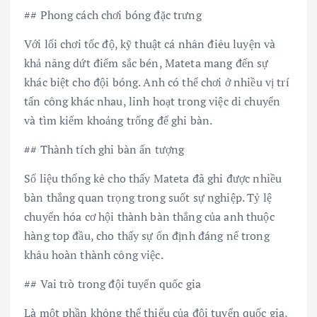
## Phong cách chơi bóng đặc trưng
Với lối chơi tốc độ, kỹ thuật cá nhân điêu luyện và
khả năng dứt điểm sắc bén, Mateta mang đến sự
khác biệt cho đội bóng. Anh có thể chơi ở nhiều vị trí
tấn công khác nhau, linh hoạt trong việc di chuyển
và tìm kiếm khoảng trống để ghi bàn.
## Thành tích ghi bàn ấn tượng
Số liệu thống kê cho thấy Mateta đã ghi được nhiều
bàn thắng quan trọng trong suốt sự nghiệp. Tỷ lệ
chuyển hóa cơ hội thành bàn thắng của anh thuộc
hàng top đầu, cho thấy sự ổn định đáng nể trong
khâu hoàn thành công việc.
## Vai trò trong đội tuyển quốc gia
Là một phần không thể thiếu của đội tuyển quốc gia,