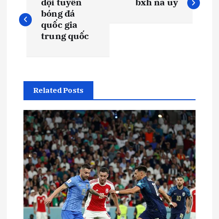
đội tuyển
bxh na uy
i
bóng đá
quốc gia
ề
trung quốc
u
h
Related Posts
ư
ớ
n
g
b