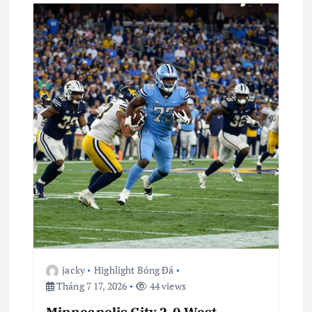
jacky
Highlight Bóng Đá
Tháng 7 17, 2026
44 views
Minneapolis City 2-0 West