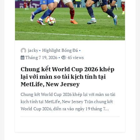
à
i
v
i
jacky
Highlight Bóng Đá
Tháng 7 19, 2026
45 views
ế
Chung kết World Cup 2026 khép
lại với màn so tài kịch tính tại
t
MetLife, New Jersey
Chung kết World Cup 2026 khép lại với màn so tài
kịch tính tại MetLife, New Jersey Trận chung kết
World Cup 2026, diễn ra vào ngày 19 tháng 7…