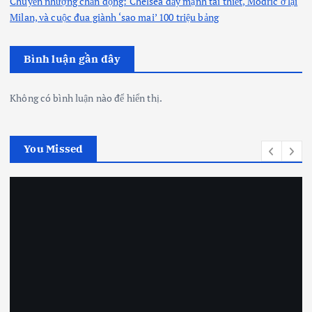
Chuyển nhượng chấn động: Chelsea đẩy mạnh tái thiết, Modric ở lại
Milan, và cuộc đua giành ‘sao mai’ 100 triệu bảng
Bình luận gần đây
Không có bình luận nào để hiển thị.
You Missed