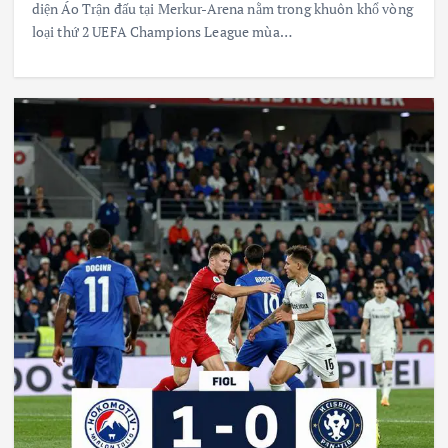
diện Áo Trận đấu tại Merkur-Arena nằm trong khuôn khổ vòng
loại thứ 2 UEFA Champions League mùa…