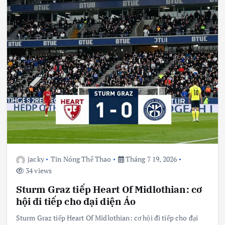
jacky
Tin Nóng Thể Thao
Tháng 7 19, 2026
34 views
Sturm Graz tiếp Heart Of Midlothian: cơ
hội đi tiếp cho đại diện Áo
Sturm Graz tiếp Heart Of Midlothian: cơ hội đi tiếp cho đại