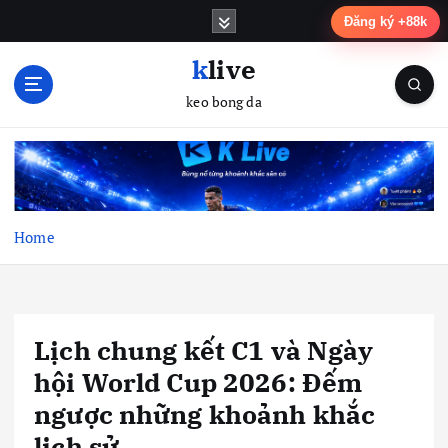
S
Đăng ký +88k
k
i
klive
p
keo bong da
t
o
c
o
n
t
Home
e
n
t
Lịch chung kết C1 và Ngày
hội World Cup 2026: Đếm
ngược những khoảnh khắc
lịch sử