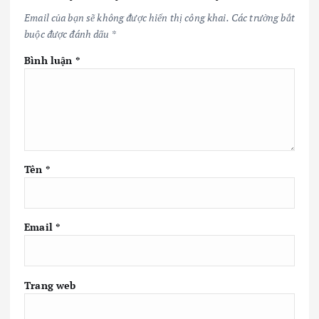
Email của bạn sẽ không được hiển thị công khai.
Các trường bắt
buộc được đánh dấu
*
Bình luận
*
Tên
*
Email
*
Trang web