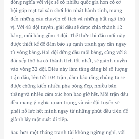
đồng nghĩa với việc sẽ có nhiều quốc gia hơn có cơ
hội góp mặt tại sân chơi lớn nhất hành tinh, mang
đến những câu chuyện cổ tích và những bất ngờ thú
vị. Với 48 đội tuyển, giải đấu sẽ được chia thành 12
bảng, mỗi bảng gồm 4 đội. Thể thức thi đấu mới này
được thiết kế để đảm bảo sự cạnh tranh gay cấn ngay
từ vòng bảng. Hai đội đứng đầu mỗi bảng, cùng với 8
đội xếp thứ ba có thành tích tốt nhất, sẽ giành quyền
vào vòng 32 đội. Điều này làm tăng đáng kể số lượng
trận đấu, lên tới 104 trận, đảm bảo rằng chúng ta sẽ
được chứng kiến nhiều pha bóng đẹp, nhiều bàn
thắng và nhiều cảm xúc hơn bao giờ hết. Mỗi trận đấu
đều mang ý nghĩa quan trọng, và các đội tuyển sẽ
phải nỗ lực hết mình ngay từ những phút đầu tiên để
giành lấy một suất đi tiếp.
Sau hơn một tháng tranh tài không ngừng nghỉ, với