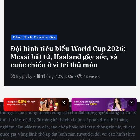
Phân Tích Chuyên Gia
Đội hình tiêu biểu World Cup 2026:
Messi bất tử, Haaland gây sốc, và
cuộc chiến ở vị trí thủ môn
By
jacky
Tháng 7 22, 2026
48 views
x
x
= Giới Hạn Địa Lý Và Điều Khoản Người Dùng = Dịch vụ và các bộ lọc
thông số của chúng tôi chỉ cung cấp cho đối tượng người dùng từ đủ 18
tuổi trở lên, có đầy đủ năng lực hành vi dân sự pháp định. Hệ thống
nghiêm cấm việc truy cập, sao chép hoặc phát tán thông tin này từ các
quốc gia, vùng lãnh thổ áp đặt lệnh cấm tuyệt đối đối với các hình thức