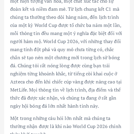
một hiện tượng văn hóa, một chất xúc tác cho sự
đoàn kết và niềm đam mê. Từ lịch chung kết C1 mà
chúng ta thường theo dõi hàng năm, đến lịch trình
của một kỳ World Cup được tổ chức ba năm một lần,
mỗi thông tin đều mang một ý nghĩa đặc biệt đối với
người hâm mộ. World Cup 2026, với những thay đổi
mang tính đột phá và quy mô chưa từng có, chắc
chắn sẽ tạo nên một chương mới trong lịch sử bóng
đá. Chúng tôi rất nóng lòng được cùng bạn trải
nghiệm từng khoảnh khắc, từ tiếng còi khai cuộc ở
Azteca cho đến khi chiếc cúp vàng được nâng cao tại
MetLife. Mọi thông tin về lịch trình, địa điểm và thể
thức đã được xác nhận, và chúng ta đang ở rất gần
ngày hội bóng đá lớn nhất hành tinh này.
Một trong những câu hỏi lớn nhất mà chúng ta
thường nhận được là khi nào World Cup 2026 chính