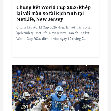
i
Chung kết World Cup 2026 khép
lại với màn so tài kịch tính tại
ế
MetLife, New Jersey
Chung kết World Cup 2026 khép lại với màn so tài
t
kịch tính tại MetLife, New Jersey Trận chung kết
World Cup 2026, diễn ra vào ngày 19 tháng 7…