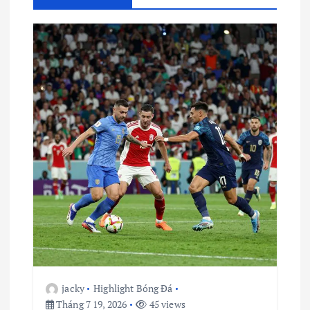
h
ư
ớ
n
g
b
à
i
v
jacky
Highlight Bóng Đá
Tháng 7 19, 2026
45 views