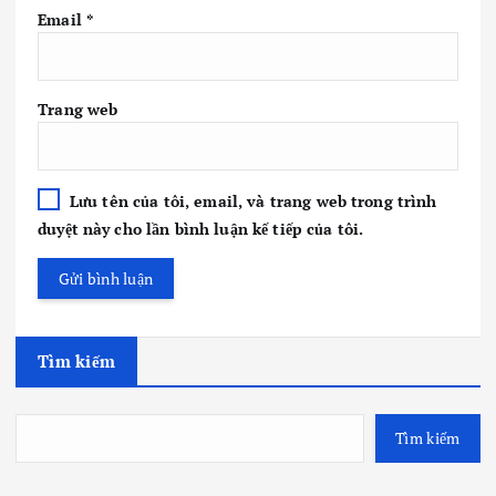
Email
*
Trang web
Lưu tên của tôi, email, và trang web trong trình
duyệt này cho lần bình luận kế tiếp của tôi.
Tìm kiếm
Tìm kiếm