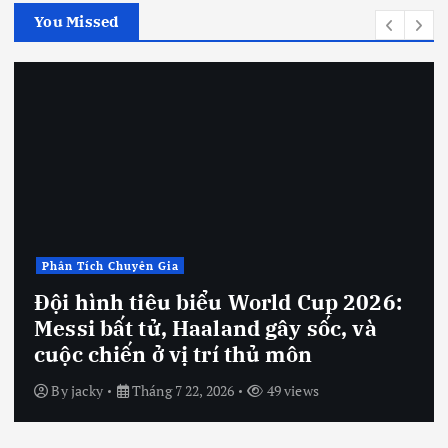
You Missed
Phân Tích Chuyên Gia
Đội hình tiêu biểu World Cup 2026:
Messi bất tử, Haaland gây sốc, và
cuộc chiến ở vị trí thủ môn
By
jacky
Tháng 7 22, 2026
49 views