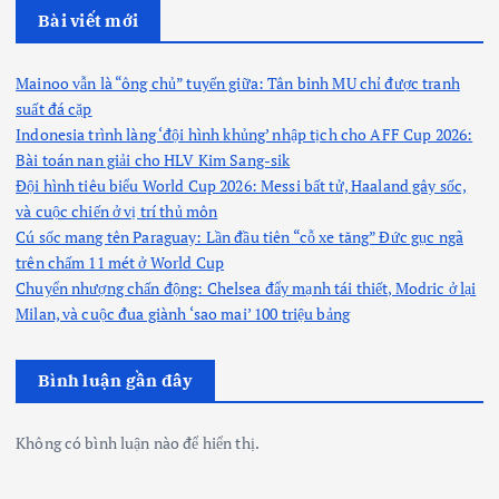
Bài viết mới
Mainoo vẫn là “ông chủ” tuyến giữa: Tân binh MU chỉ được tranh
suất đá cặp
Indonesia trình làng ‘đội hình khủng’ nhập tịch cho AFF Cup 2026:
Bài toán nan giải cho HLV Kim Sang-sik
Đội hình tiêu biểu World Cup 2026: Messi bất tử, Haaland gây sốc,
và cuộc chiến ở vị trí thủ môn
Cú sốc mang tên Paraguay: Lần đầu tiên “cỗ xe tăng” Đức gục ngã
trên chấm 11 mét ở World Cup
Chuyển nhượng chấn động: Chelsea đẩy mạnh tái thiết, Modric ở lại
Milan, và cuộc đua giành ‘sao mai’ 100 triệu bảng
Bình luận gần đây
Không có bình luận nào để hiển thị.