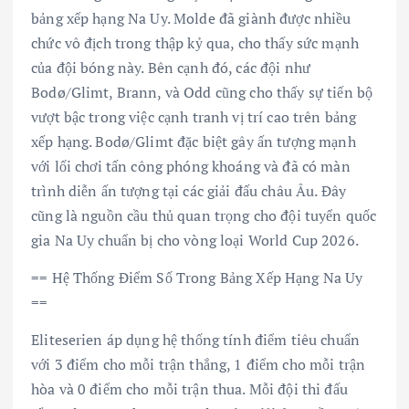
bảng xếp hạng Na Uy. Molde đã giành được nhiều
chức vô địch trong thập kỷ qua, cho thấy sức mạnh
của đội bóng này. Bên cạnh đó, các đội như
Bodø/Glimt, Brann, và Odd cũng cho thấy sự tiến bộ
vượt bậc trong việc cạnh tranh vị trí cao trên bảng
xếp hạng. Bodø/Glimt đặc biệt gây ấn tượng mạnh
với lối chơi tấn công phóng khoáng và đã có màn
trình diễn ấn tượng tại các giải đấu châu Âu. Đây
cũng là nguồn cầu thủ quan trọng cho đội tuyển quốc
gia Na Uy chuẩn bị cho vòng loại World Cup 2026.
== Hệ Thống Điểm Số Trong Bảng Xếp Hạng Na Uy
==
Eliteserien áp dụng hệ thống tính điểm tiêu chuẩn
với 3 điểm cho mỗi trận thắng, 1 điểm cho mỗi trận
hòa và 0 điểm cho mỗi trận thua. Mỗi đội thi đấu