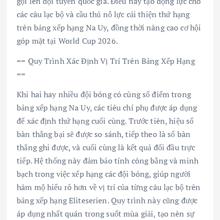
gọi lên đội tuyển quốc gia. Điều này tạo động lực cho
các câu lạc bộ và cầu thủ nỗ lực cải thiện thứ hạng
trên bảng xếp hạng Na Uy, đồng thời nâng cao cơ hội
góp mặt tại World Cup 2026.
== Quy Trình Xác Định Vị Trí Trên Bảng Xếp Hạng
==
Khi hai hay nhiều đội bóng có cùng số điểm trong
bảng xếp hạng Na Uy, các tiêu chí phụ được áp dụng
để xác định thứ hạng cuối cùng. Trước tiên, hiệu số
bàn thắng bại sẽ được so sánh, tiếp theo là số bàn
thắng ghi được, và cuối cùng là kết quả đối đầu trực
tiếp. Hệ thống này đảm bảo tính công bằng và minh
bạch trong việc xếp hạng các đội bóng, giúp người
hâm mộ hiểu rõ hơn về vị trí của từng câu lạc bộ trên
bảng xếp hạng Eliteserien. Quy trình này cũng được
áp dụng nhất quán trong suốt mùa giải, tạo nên sự