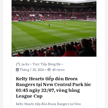
ớ
n
g
b
à
i
jacky
Trực Tiếp Bóng Đá
v
Tháng 7 20, 2026
40 views
Kelty Hearts tiếp đón Brora
i
Rangers tại New Central Park lúc
01:45 ngày 22/07, vòng bảng
ế
League Cup
Kelty Hearts tiếp đón Brora Rangers tại New