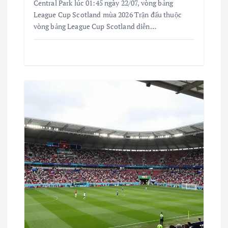
t
Central Park lúc 01:45 ngày 22/07, vòng bảng
League Cup Scotland mùa 2026 Trận đấu thuộc
vòng bảng League Cup Scotland diễn…