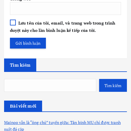
Lưu tên của tôi, email, và trang web trong trình
duyệt này cho lần bình luận kế tiếp của tôi.
Tìm kiếm
Tìm kiếm
Bài viết mới
Mainoo vẫn là “ông chủ” tuyến giữa: Tân binh MU chỉ được tranh
suất đá cặp