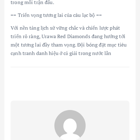
trong mỗi trận đấu.
== Triển vọng tương lai của câu lạc bộ ==
Với nền tảng lịch sử vững chắc và chiến lược phát
triển rõ ràng, Urawa Red Diamonds đang hướng tới
một tương lai đầy tham vọng. Đội bóng đặt mục tiêu
cạnh tranh danh hiệu ở cả giải trong nước lẫn