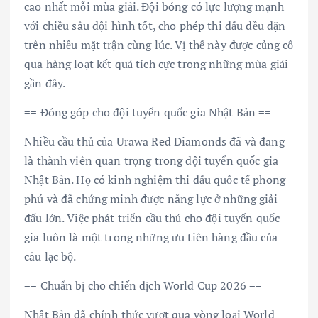
cao nhất mỗi mùa giải. Đội bóng có lực lượng mạnh
với chiều sâu đội hình tốt, cho phép thi đấu đều đặn
trên nhiều mặt trận cùng lúc. Vị thế này được củng cố
qua hàng loạt kết quả tích cực trong những mùa giải
gần đây.
== Đóng góp cho đội tuyển quốc gia Nhật Bản ==
Nhiều cầu thủ của Urawa Red Diamonds đã và đang
là thành viên quan trọng trong đội tuyển quốc gia
Nhật Bản. Họ có kinh nghiệm thi đấu quốc tế phong
phú và đã chứng minh được năng lực ở những giải
đấu lớn. Việc phát triển cầu thủ cho đội tuyển quốc
gia luôn là một trong những ưu tiên hàng đầu của
câu lạc bộ.
== Chuẩn bị cho chiến dịch World Cup 2026 ==
Nhật Bản đã chính thức vượt qua vòng loại World