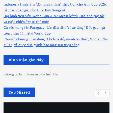
Indonesia trình làng ‘đội hình khủng’ nhập tịch cho AFF Cup 2026:
Bài toán nan giải cho HLV Kim Sang-sik
Đội hình tiêu biểu World Cup 2026: Messi bất tử, Haaland gây sốc,
và cuộc chiến ở vị trí thủ môn
Cú sốc mang tên Paraguay: Lần đầu tiên “cỗ xe tăng” Đức gục ngã
trên chấm 11 mét ở World Cup
Chuyển nhượng chấn động: Chelsea đẩy mạnh tái thiết, Modric ở lại
Milan, và cuộc đua giành ‘sao mai’ 100 triệu bảng
Bình luận gần đây
Không có bình luận nào để hiển thị.
You Missed