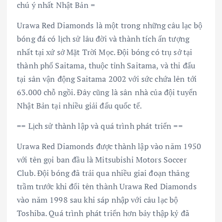
chú ý nhất Nhật Bản =
Urawa Red Diamonds là một trong những câu lạc bộ
bóng đá có lịch sử lâu đời và thành tích ấn tượng
nhất tại xứ sở Mặt Trời Mọc. Đội bóng có trụ sở tại
thành phố Saitama, thuộc tỉnh Saitama, và thi đấu
tại sân vận động Saitama 2002 với sức chứa lên tới
63.000 chỗ ngồi. Đây cũng là sân nhà của đội tuyển
Nhật Bản tại nhiều giải đấu quốc tế.
== Lịch sử thành lập và quá trình phát triển ==
Urawa Red Diamonds được thành lập vào năm 1950
với tên gọi ban đầu là Mitsubishi Motors Soccer
Club. Đội bóng đã trải qua nhiều giai đoạn thăng
trầm trước khi đổi tên thành Urawa Red Diamonds
vào năm 1998 sau khi sáp nhập với câu lạc bộ
Toshiba. Quá trình phát triển hơn bảy thập kỷ đã