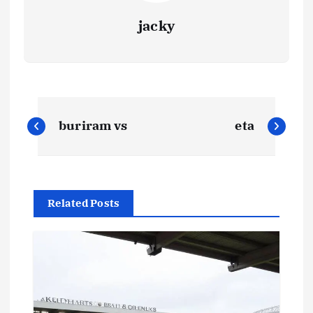
jacky
Đ
buriram vs
eta
i
ề
Related Posts
u
h
ư