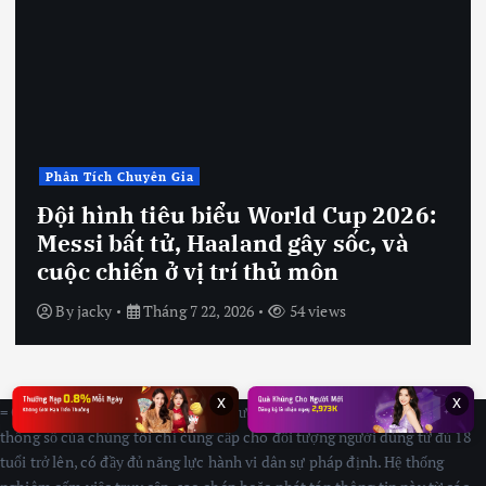
Phân Tích Chuyên Gia
Đội hình tiêu biểu World Cup 2026:
Messi bất tử, Haaland gây sốc, và
cuộc chiến ở vị trí thủ môn
By
jacky
Tháng 7 22, 2026
54 views
x
x
= Giới Hạn Địa Lý Và Điều Khoản Người Dùng = Dịch vụ và các bộ lọc
thông số của chúng tôi chỉ cung cấp cho đối tượng người dùng từ đủ 18
tuổi trở lên, có đầy đủ năng lực hành vi dân sự pháp định. Hệ thống