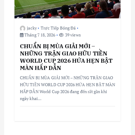
jacky
Trực Tiếp Bóng Đá
Tháng 7 18, 2026
39 views
CHUẨN BỊ MÙA GIẢI MỚI –
NHỮNG TRẬN GIAO HỮU TIỀN
WORLD CUP 2026 HỨA HẸN BẬT
MÀN HẤP DẪN
CHUẨN BỊ MÙA GIẢI MỚI – NHỮNG TRẬN GIAO
HỮU TIỀN WORLD CUP 2026 HỨA HẸN BẬT MÀN
HẤP DẪN World Cup 2026 đang đến rất gần khi
ngày khai…