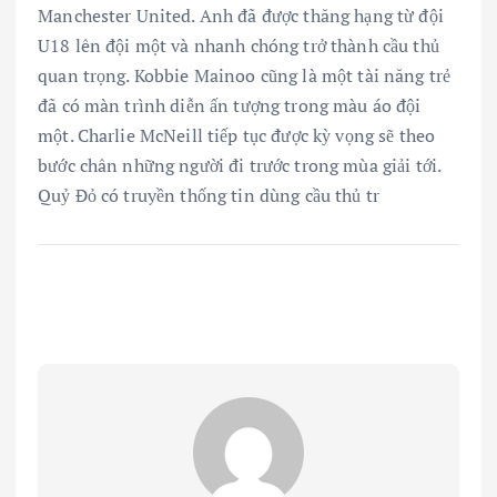
Manchester United. Anh đã được thăng hạng từ đội
U18 lên đội một và nhanh chóng trở thành cầu thủ
quan trọng. Kobbie Mainoo cũng là một tài năng trẻ
đã có màn trình diễn ấn tượng trong màu áo đội
một. Charlie McNeill tiếp tục được kỳ vọng sẽ theo
bước chân những người đi trước trong mùa giải tới.
Quỷ Đỏ có truyền thống tin dùng cầu thủ tr