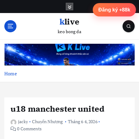
S
Đăng ký +88k
k
i
klive
p
keo bong da
t
o
c
o
n
t
Home
e
n
t
u18 manchester united
jacky
Chuyển Nhượng
Tháng 6 4, 2026
0 Comments