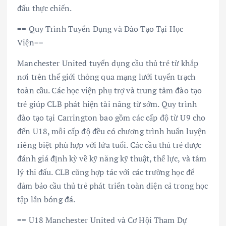
đấu thực chiến.
== Quy Trình Tuyển Dụng và Đào Tạo Tại Học
Viện==
Manchester United tuyển dụng cầu thủ trẻ từ khắp
nơi trên thế giới thông qua mạng lưới tuyển trạch
toàn cầu. Các học viện phụ trợ và trung tâm đào tạo
trẻ giúp CLB phát hiện tài năng từ sớm. Quy trình
đào tạo tại Carrington bao gồm các cấp độ từ U9 cho
đến U18, mỗi cấp độ đều có chương trình huấn luyện
riêng biệt phù hợp với lứa tuổi. Các cầu thủ trẻ được
đánh giá định kỳ về kỹ năng kỹ thuật, thể lực, và tâm
lý thi đấu. CLB cũng hợp tác với các trường học để
đảm bảo cầu thủ trẻ phát triển toàn diện cả trong học
tập lẫn bóng đá.
== U18 Manchester United và Cơ Hội Tham Dự