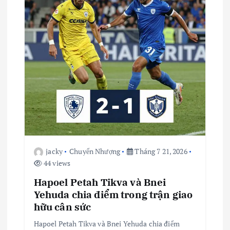
ớ
n
g
b
à
i
v
jacky
Chuyển Nhượng
Tháng 7 21, 2026
44 views
i
Hapoel Petah Tikva và Bnei
Yehuda chia điểm trong trận giao
ế
hữu cân sức
Hapoel Petah Tikva và Bnei Yehuda chia điểm