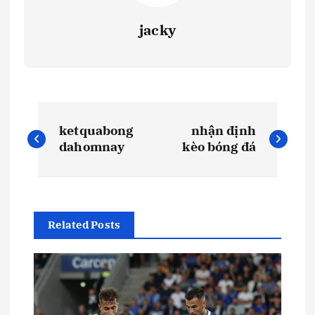
jacky
Đ
ketquabong
nhận định
i
dahomnay
kèo bóng đá
ề
u
Related Posts
h
ư