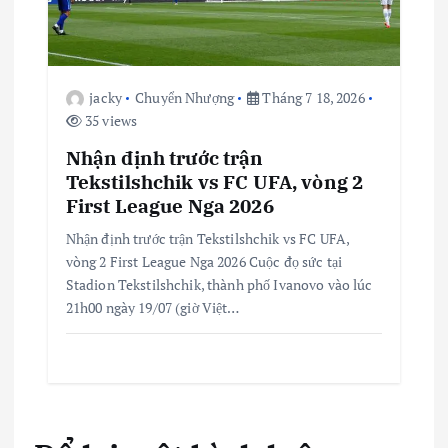
jacky
Chuyển Nhượng
Tháng 7 18, 2026
35 views
Nhận định trước trận
Tekstilshchik vs FC UFA, vòng 2
First League Nga 2026
Nhận định trước trận Tekstilshchik vs FC UFA,
vòng 2 First League Nga 2026 Cuộc đọ sức tại
Stadion Tekstilshchik, thành phố Ivanovo vào lúc
21h00 ngày 19/07 (giờ Việt…