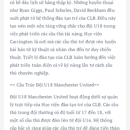
có bề dày lịch sử hàng thập kỷ. Những huyền thoại
như Ryan Giggs, Paul Scholes, David Beckham đều
xuất phát từ hệ thống đào tạo trẻ của CLB. Điều này
tạo nên một nền tảng vững chắc cho đội U18 trong
việc phát triển các cầu thủ tài năng. Học viện
Carrington là nơi mà các cầu thủ trẻ được rèn luyện
bài bản từ kỹ thuật cá nhân cho đến tư duy chiến
thuật. Triết lý đào tạo của CLB luôn hướng đến việc
phát triển toàn diện cả về kỹ năng lẫn tư cách cầu
thủ chuyên nghiệp.
== Cấu Trúc Đội U18 Manchester United==
Đội U18 Manchester United hoạt động dưới sự quản
lý trực tiếp của Học viện đào tạo trẻ của CLB. Các cầu
thủ trong đội thường có độ tuổi từ 17 đến 18, với
một số cầu thủ được đôn lên từ đội U16. Hệ thống
cấp bậc rõ ràng giúp các cầu thủ trẻ dễ dàng tiến thân