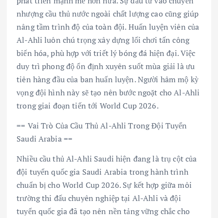
phát triển mạnh mẽ hơn nữa. Sự đầu tư vào chuyển
nhượng cầu thủ nước ngoài chất lượng cao cũng giúp
nâng tầm trình độ của toàn đội. Huấn luyện viên của
Al-Ahli luôn chú trọng xây dựng lối chơi tấn công
biến hóa, phù hợp với triết lý bóng đá hiện đại. Việc
duy trì phong độ ổn định xuyên suốt mùa giải là ưu
tiên hàng đầu của ban huấn luyện. Người hâm mộ kỳ
vọng đội hình này sẽ tạo nên bước ngoặt cho Al-Ahli
trong giai đoạn tiến tới World Cup 2026.
== Vai Trò Của Cầu Thủ Al-Ahli Trong Đội Tuyển
Saudi Arabia ==
Nhiều cầu thủ Al-Ahli Saudi hiện đang là trụ cột của
đội tuyển quốc gia Saudi Arabia trong hành trình
chuẩn bị cho World Cup 2026. Sự kết hợp giữa môi
trường thi đấu chuyên nghiệp tại Al-Ahli và đội
tuyển quốc gia đã tạo nên nền tảng vững chắc cho