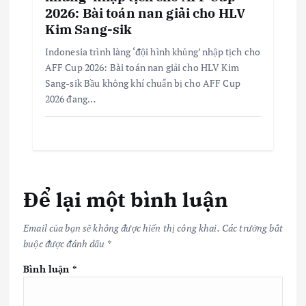
2026: Bài toán nan giải cho HLV
Kim Sang-sik
Indonesia trình làng ‘đội hình khủng’ nhập tịch cho
AFF Cup 2026: Bài toán nan giải cho HLV Kim
Sang-sik Bầu không khí chuẩn bị cho AFF Cup
2026 đang…
Để lại một bình luận
Email của bạn sẽ không được hiển thị công khai.
Các trường bắt
buộc được đánh dấu
*
Bình luận
*