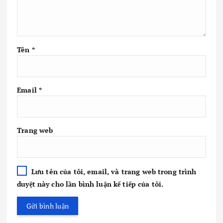
Tên
*
Email
*
Trang web
Lưu tên của tôi, email, và trang web trong trình
duyệt này cho lần bình luận kế tiếp của tôi.