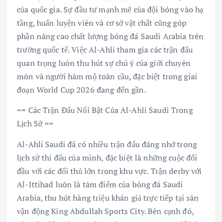
của quốc gia. Sự đầu tư mạnh mẽ của đội bóng vào hạ
tầng, huấn luyện viên và cơ sở vật chất cũng góp
phần nâng cao chất lượng bóng đá Saudi Arabia trên
trường quốc tế. Việc Al-Ahli tham gia các trận đấu
quan trọng luôn thu hút sự chú ý của giới chuyên
môn và người hâm mộ toàn cầu, đặc biệt trong giai
đoạn World Cup 2026 đang đến gần.
== Các Trận Đấu Nổi Bật Của Al-Ahli Saudi Trong
Lịch Sử ==
Al-Ahli Saudi đã có nhiều trận đấu đáng nhớ trong
lịch sử thi đấu của mình, đặc biệt là những cuộc đối
đầu với các đối thủ lớn trong khu vực. Trận derby với
Al-Ittihad luôn là tâm điểm của bóng đá Saudi
Arabia, thu hút hàng triệu khán giả trực tiếp tại sân
vận động King Abdullah Sports City. Bên cạnh đó,