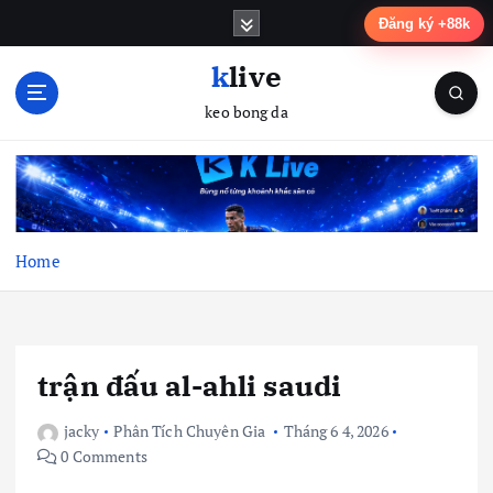
S
Đăng ký +88k
k
i
klive
p
keo bong da
t
o
c
o
n
t
Home
e
n
t
trận đấu al-ahli saudi
jacky
Phân Tích Chuyên Gia
Tháng 6 4, 2026
0 Comments