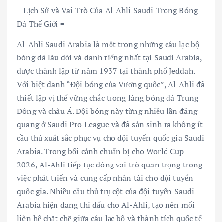
= Lịch Sử và Vai Trò Của Al-Ahli Saudi Trong Bóng
Đá Thế Giới =
Al-Ahli Saudi Arabia là một trong những câu lạc bộ
bóng đá lâu đời và danh tiếng nhất tại Saudi Arabia,
được thành lập từ năm 1937 tại thành phố Jeddah.
Với biệt danh “Đội bóng của Vương quốc”, Al-Ahli đã
thiết lập vị thế vững chắc trong làng bóng đá Trung
Đông và châu Á. Đội bóng này từng nhiều lần đăng
quang ở Saudi Pro League và đã sản sinh ra không ít
cầu thủ xuất sắc phục vụ cho đội tuyển quốc gia Saudi
Arabia. Trong bối cảnh chuẩn bị cho World Cup
2026, Al-Ahli tiếp tục đóng vai trò quan trọng trong
việc phát triển và cung cấp nhân tài cho đội tuyển
quốc gia. Nhiều cầu thủ trụ cột của đội tuyển Saudi
Arabia hiện đang thi đấu cho Al-Ahli, tạo nên mối
liên hệ chặt chẽ giữa câu lạc bộ và thành tích quốc tế