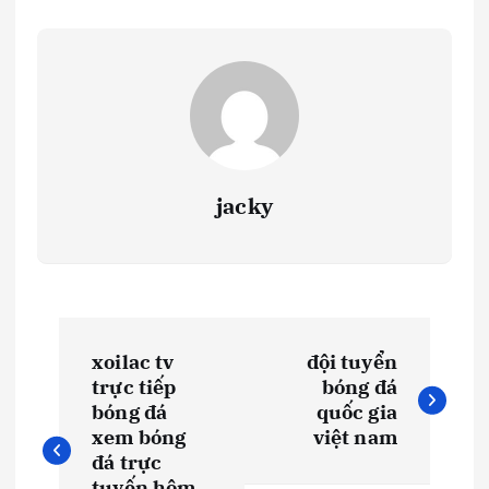
jacky
Đ
xoilac tv
đội tuyển
i
trực tiếp
bóng đá
bóng đá
quốc gia
ề
xem bóng
việt nam
đá trực
tuyến hôm