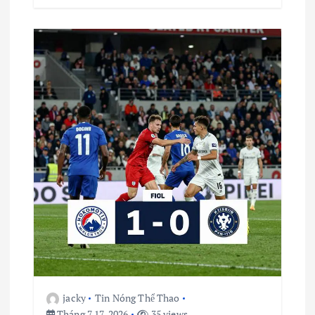
jacky
Tin Nóng Thể Thao
Tháng 7 17, 2026
35 views