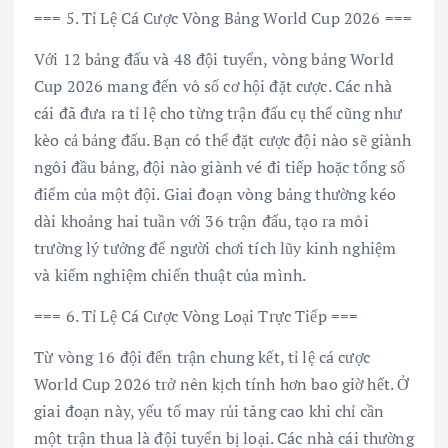
=== 5. Tỉ Lệ Cá Cược Vòng Bảng World Cup 2026 ===
Với 12 bảng đấu và 48 đội tuyển, vòng bảng World
Cup 2026 mang đến vô số cơ hội đặt cược. Các nhà
cái đã đưa ra tỉ lệ cho từng trận đấu cụ thể cũng như
kèo cả bảng đấu. Bạn có thể đặt cược đội nào sẽ giành
ngôi đầu bảng, đội nào giành vé đi tiếp hoặc tổng số
điểm của một đội. Giai đoạn vòng bảng thường kéo
dài khoảng hai tuần với 36 trận đấu, tạo ra môi
trường lý tưởng để người chơi tích lũy kinh nghiệm
và kiểm nghiệm chiến thuật của mình.
=== 6. Tỉ Lệ Cá Cược Vòng Loại Trực Tiếp ===
Từ vòng 16 đội đến trận chung kết, tỉ lệ cá cược
World Cup 2026 trở nên kịch tính hơn bao giờ hết. Ở
giai đoạn này, yếu tố may rủi tăng cao khi chỉ cần
một trận thua là đội tuyển bị loại. Các nhà cái thường