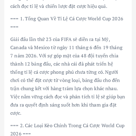
cách đọc tỉ lệ và chiến lược đặt cược hiệu quả.
=== 1. Tổng Quan Về Tỉ Lệ Cá Cược World Cup 2026
===
Giải đấu lần thứ 23 của FIFA sẽ diễn ra tại Mỹ,
Canada và Mexico từ ngày 11 tháng 6 đến 19 tháng
7 năm 2026. Với sự góp mặt của 48 đội tuyển chia
thành 12 bảng đấu, các nhà cái đã phát triển hệ
thống tỉ lệ cá cược phong phú chưa từng có. Người
chơi có thể đặt cược từ vòng loại, bảng đấu cho đến
trận chung kết với hàng trăm lựa chọn khác nhau.
Việc nắm vững cách đọc và phân tích tỉ lệ sẽ giúp bạn
đưa ra quyết định sáng suốt hơn khi tham gia đặt
cược.
=== 2. Các Loại Kèo Chính Trong Cá Cược World Cup
2026 ===