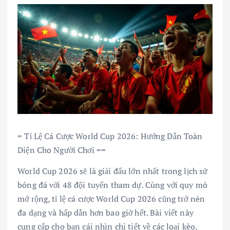
= Tỉ Lệ Cá Cược World Cup 2026: Hướng Dẫn Toàn
Diện Cho Người Chơi ==
World Cup 2026 sẽ là giải đấu lớn nhất trong lịch sử
bóng đá với 48 đội tuyển tham dự. Cùng với quy mô
mở rộng, tỉ lệ cá cược World Cup 2026 cũng trở nên
đa dạng và hấp dẫn hơn bao giờ hết. Bài viết này
cung cấp cho bạn cái nhìn chi tiết về các loại kèo,