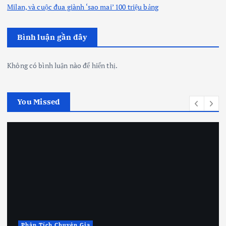
Milan, và cuộc đua giành ‘sao mai’ 100 triệu bảng
Bình luận gần đây
Không có bình luận nào để hiển thị.
You Missed
Phân Tích Chuyên Gia