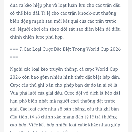
đưa ra kèo hiệp phụ và loạt luân lưu cho các trận đấu
có thể kéo dài. Tỉ lệ cho các trận knock-out thường
biến động mạnh sau mỗi kết quả của các trận trước
đó. Người chơi cần theo dõi sát sao diễn biến để điều
chỉnh chiến lược phù hợp.
=== 7. Các Loại Cược Đặc Biệt Trong World Cup 2026
===
Ngoài các loại kèo truyền thống, cá cược World Cup
2026 còn bao gồm nhiều hình thức đặc biệt hấp dẫn.
Cược cầu thủ ghi bàn cho phép bạn dự đoán ai sẽ là
Vua phá lưới của giải đấu. Cược đội vô địch là kèo dài
hạn phổ biến nhất mà người chơi thường đặt trước
giải. Các loại cược như số bàn thắng, cầu thủ ghi bàn
đầu tiên, tỷ số chính xác mang đến tỷ lệ trả thưởng
cao hơn. Việc kết hợp nhiều loại cược khác nhau giúp