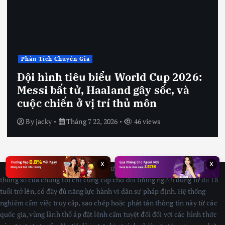
Phân Tích Chuyên Gia
Đội hình tiêu biểu World Cup 2026:
Messi bất tử, Haaland gây sốc, và
cuộc chiến ở vị trí thủ môn
By
jacky
Tháng 7 22, 2026
46 views
x
x
= Giới Hạn Địa Lý Và Điều Khoản Người Dùng = Dịch vụ và các bộ lọc
thông số của chúng tôi chỉ cung cấp cho đối tượng người dùng từ đủ 18
tuổi trở lên, có đầy đủ năng lực hành vi dân sự pháp định. Hệ thống
nghiêm cấm việc truy cập, sao chép hoặc phát tán thông tin này từ các
quốc gia, vùng lãnh thổ áp đặt lệnh cấm tuyệt đối đối với các hình thức