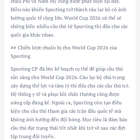
châu Phi và Nam Mỹ cũng được phát hiện tại đây.
Điều này khiến Sporting trở thành câu lạc bộ có ảnh
hưởng quốc tế rộng lớn. World Cup 2026 có thể sẽ
chứng kiến nhiều cầu thủ từ Sporting thi đấu cho các
quốc gia khác nhau.
## Chiến lược chuẩn bị cho World Cup 2026 của
Sporting
Sporting CP đã lên kế hoạch cụ thể để giúp cầu thủ
sẵn sàng cho World Cup 2026. Câu lạc bộ chú trọng
xây dựng thể lực và tâm lý thi đấu cho các cầu thủ trẻ.
Hệ thống y tế và phục hồi chấn thương cũng được
nâng cấp đáng kể. Ngoài ra, Sporting còn tạo điều
kiện cho cầu thủ tham gia các trận đấu quốc tế mà
không ảnh hưởng đến đội bóng. Mục tiêu là đảm bảo
cầu thủ đạt trạng thái tốt nhất khi trở về sau các đợt
tập trung đội tuyển.