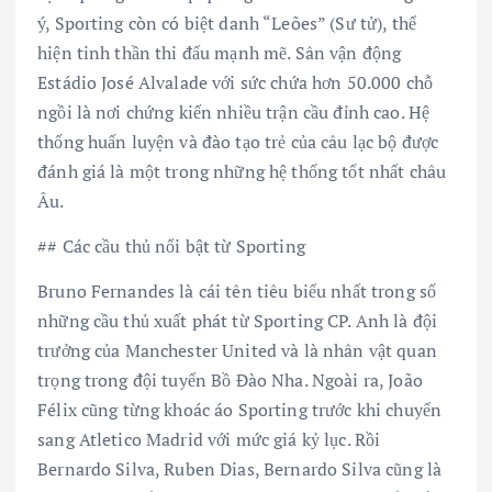
ý, Sporting còn có biệt danh “Leões” (Sư tử), thể
hiện tinh thần thi đấu mạnh mẽ. Sân vận động
Estádio José Alvalade với sức chứa hơn 50.000 chỗ
ngồi là nơi chứng kiến nhiều trận cầu đỉnh cao. Hệ
thống huấn luyện và đào tạo trẻ của câu lạc bộ được
đánh giá là một trong những hệ thống tốt nhất châu
Âu.
## Các cầu thủ nổi bật từ Sporting
Bruno Fernandes là cái tên tiêu biểu nhất trong số
những cầu thủ xuất phát từ Sporting CP. Anh là đội
trưởng của Manchester United và là nhân vật quan
trọng trong đội tuyển Bồ Đào Nha. Ngoài ra, João
Félix cũng từng khoác áo Sporting trước khi chuyển
sang Atletico Madrid với mức giá kỷ lục. Rồi
Bernardo Silva, Ruben Dias, Bernardo Silva cũng là