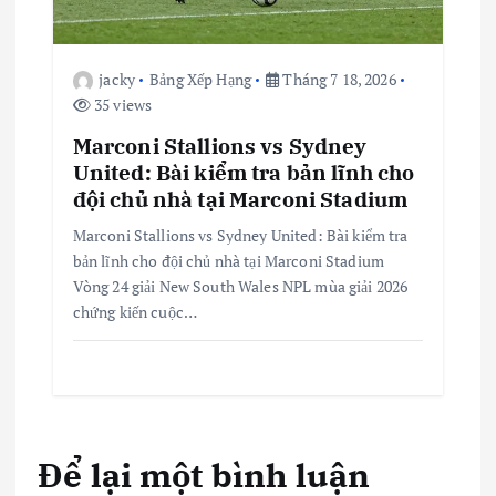
jacky
Bảng Xếp Hạng
Tháng 7 18, 2026
35 views
Marconi Stallions vs Sydney
United: Bài kiểm tra bản lĩnh cho
đội chủ nhà tại Marconi Stadium
Marconi Stallions vs Sydney United: Bài kiểm tra
bản lĩnh cho đội chủ nhà tại Marconi Stadium
Vòng 24 giải New South Wales NPL mùa giải 2026
chứng kiến cuộc…
Để lại một bình luận