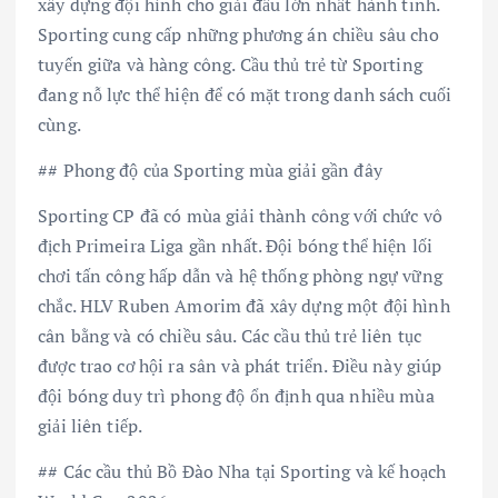
xây dựng đội hình cho giải đấu lớn nhất hành tinh.
Sporting cung cấp những phương án chiều sâu cho
tuyến giữa và hàng công. Cầu thủ trẻ từ Sporting
đang nỗ lực thể hiện để có mặt trong danh sách cuối
cùng.
## Phong độ của Sporting mùa giải gần đây
Sporting CP đã có mùa giải thành công với chức vô
địch Primeira Liga gần nhất. Đội bóng thể hiện lối
chơi tấn công hấp dẫn và hệ thống phòng ngự vững
chắc. HLV Ruben Amorim đã xây dựng một đội hình
cân bằng và có chiều sâu. Các cầu thủ trẻ liên tục
được trao cơ hội ra sân và phát triển. Điều này giúp
đội bóng duy trì phong độ ổn định qua nhiều mùa
giải liên tiếp.
## Các cầu thủ Bồ Đào Nha tại Sporting và kế hoạch