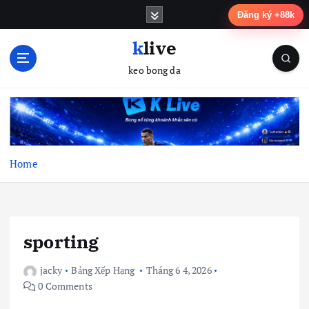
S
Đăng ký +88k
k
i
klive
p
keo bong da
t
o
c
o
n
t
Home
e
n
t
sporting
jacky
Bảng Xếp Hạng
Tháng 6 4, 2026
0 Comments