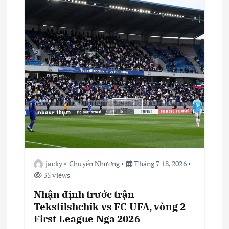
jacky
Chuyển Nhượng
Tháng 7 18, 2026
35 views
Nhận định trước trận
Tekstilshchik vs FC UFA, vòng 2
First League Nga 2026