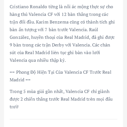
Cristiano Ronaldo từng là nỗi ác mộng thực sự cho
hàng thủ Valencia CF với 12 bàn thắng trong các
trận đối đầu. Karim Benzema cũng có thành tích ghi
bàn ấn tượng với 7 bàn trước Valencia. Raúl
González, huyền thoại của Real Madrid, đã ghi được
9 bàn trong các trận Derby với Valencia. Các chân
sút của Real Madrid liên tục ghi bàn vào lưới
Valencia qua nhiều thập kỷ.
== Phong Độ Hiện Tại Của Valencia CF Trước Real
Madrid ==
Trong 5 mùa giải gần nhất, Valencia CF chỉ giành
được 2 chiến thắng trước Real Madrid trên mọi đấu
trườ