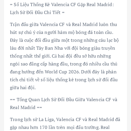
= Số Liệu Thống Kê Valencia CF Gặp Real Madrid:
Lịch Sử Đối Đầu Chi Tiết =
Trận đấu giữa Valencia CF và Real Madrid luôn thu
hút sự chú ý của người hâm mộ bóng đá toàn cầu.
Đây là cuộc đối đầu giữa một trong những câu lạc bộ
lâu đời nhất Tây Ban Nha với đội bóng giàu truyền
thống nhất thế giới. Cả hai đội đều sở hữu những
ngôi sao đẳng cấp hàng đầu, trong đó nhiều cầu thủ
đang hướng đến World Cup 2026. Dưới đây là phân
tích chi tiết về số liệu thống kê trong lịch sử đối đầu
giữa hai đội.
== Tổng Quan Lịch Sử Đối Đầu Giữa Valencia CF và
Real Madrid ==
Trong lịch sử La Liga, Valencia CF và Real Madrid đã
gặp nhau hơn 170 lần trên mọi đấu trường. Real