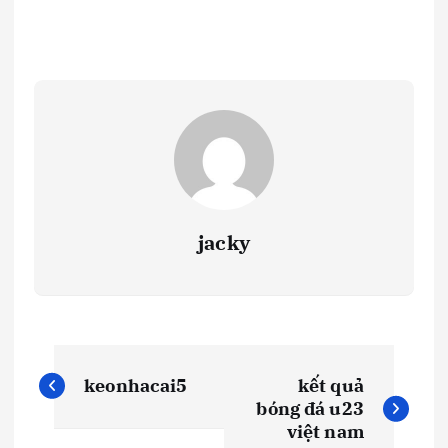
jacky
Đ
keonhacai5
kết quả
i
bóng đá u23
việt nam