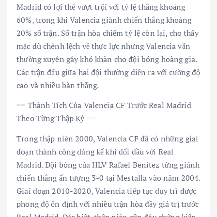
Madrid có lợi thế vượt trội với tỷ lệ thắng khoảng
60%, trong khi Valencia giành chiến thắng khoảng
20% số trận. Số trận hòa chiếm tỷ lệ còn lại, cho thấy
mặc dù chênh lệch về thực lực nhưng Valencia vẫn
thường xuyên gây khó khăn cho đội bóng hoàng gia.
Các trận đấu giữa hai đội thường diễn ra với cường độ
cao và nhiều bàn thắng.
== Thành Tích Của Valencia CF Trước Real Madrid
Theo Từng Thập Kỷ ==
Trong thập niên 2000, Valencia CF đã có những giai
đoạn thành công đáng kể khi đối đầu với Real
Madrid. Đội bóng của HLV Rafael Benítez từng giành
chiến thắng ấn tượng 3-0 tại Mestalla vào năm 2004.
Giai đoạn 2010-2020, Valencia tiếp tục duy trì được
phong độ ổn định với nhiều trận hòa đầy giá trị trước
Real Madrid. Đặc biệt, thập niên gần đây chứng kiến