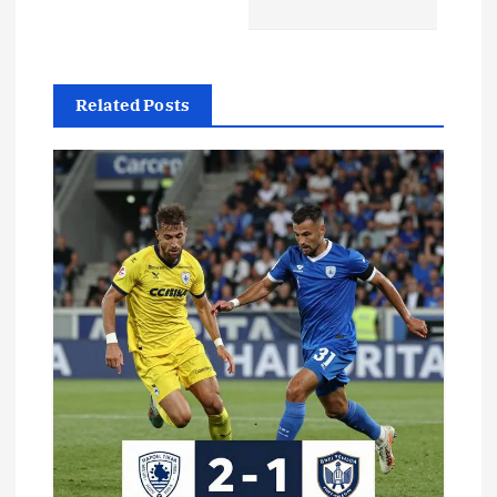
ề
u
Related Posts
h
ư
ớ
n
g
b
à