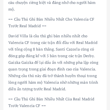
câu chuyện riêng biệt và đáng nhớ cho người hâm
mộ.
== Cầu Thủ Ghi Bàn Nhiều Nhất Cho Valencia CF
Trước Real Madrid ==
David Villa là cầu thủ ghi bàn nhiều nhất cho
Valencia CF trong các trận đối đầu với Real Madrid
với tổng cộng 8 bàn thắng. Santi Cazorla cũng có
đóng góp đáng kể với 5 bàn trong các trận Derby.
Gaizka Gaizka để lại dấu ấn với những pha lập công
quan trọng trong giai đoạn đỉnh cao của Valencia.
Những cầu thủ này đã trở thành huyền thoại trong
lòng người hâm mộ Valencia nhờ những màn trình
diễn ấn tượng trước Real Madrid.
== Cầu Thủ Ghi Bàn Nhiều Nhất Của Real Madrid
Trước Valencia CF ==