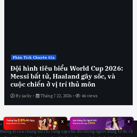
Phân Tích Chuyên Gia
Đội hình tiêu biểu World Cup 2026:
Messi bất tử, Haaland gây sốc, và
cuộc chiến ở vị trí thủ môn
By
jacky
Tháng 7 22, 2026
46 views
x
x
= Giới Hạn Địa Lý Và Điều Khoản Người Dùng = Dịch vụ và các bộ lọc
thông số của chúng tôi chỉ cung cấp cho đối tượng người dùng từ đủ 18