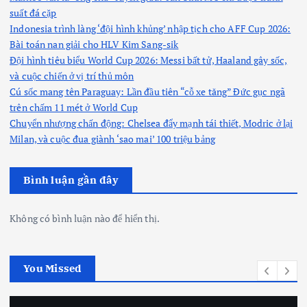
suất đá cặp
Indonesia trình làng ‘đội hình khủng’ nhập tịch cho AFF Cup 2026:
Bài toán nan giải cho HLV Kim Sang-sik
Đội hình tiêu biểu World Cup 2026: Messi bất tử, Haaland gây sốc,
và cuộc chiến ở vị trí thủ môn
Cú sốc mang tên Paraguay: Lần đầu tiên “cỗ xe tăng” Đức gục ngã
trên chấm 11 mét ở World Cup
Chuyển nhượng chấn động: Chelsea đẩy mạnh tái thiết, Modric ở lại
Milan, và cuộc đua giành ‘sao mai’ 100 triệu bảng
Bình luận gần đây
Không có bình luận nào để hiển thị.
You Missed