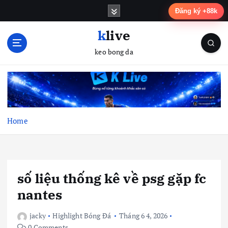
S
Đăng ký +88k
k
i
klive
p
keo bong da
t
o
c
o
n
t
Home
e
n
t
số liệu thống kê về psg gặp fc
nantes
jacky
Highlight Bóng Đá
Tháng 6 4, 2026
0 Comments