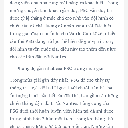
động viên chủ nhà cùng mặt bằng cỏ khác biệt. Trong
những chuyến làm khách gần đây, PSG vẫn duy trì
được tỷ lệ thắng ở mức khá cao nhờ vào đội hình có
chiều sâu và chất lượng cá nhân vượt trội. Đặc biệt
trong giai đoạn chuẩn bị cho World Cup 2026, nhiều
cầu thủ PSG đang nỗ lực thể hiện để giữ vị trí trong
đội hình tuyển quốc gia, điều này tạo thêm động lực
cho các trận đấu với Nantes.
== Phong độ gần nhất của PSG trong mùa giải ==
Trong mùa giải gần đây nhất, PSG đã cho thấy sự
thống trị tuyệt đối tại Ligue 1 với chuỗi trận bất bại
ấn tượng trước hầu hết các đối thủ, bao gồm cả những
chiến thắng đậm đà trước Nantes. Hàng công của
PSG dưới thời huấn luyện viên hiện tại đã ghi được
trung bình hơn 2 bàn mỗi trận, trong khi hàng thủ
chỉ để thủng lưới dưới 0.5 bàn mỗi trận. Những cầu