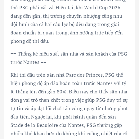
thủ PSG phải vất vả. Hiện tại, khi World Cup 2026
đang đến gần, thị trường chuyển nhượng cũng như
đội hình của cả hai câu lạc bộ đều đang trong giai
đoạn chuẩn bị quan trọng, ảnh hưởng trực tiếp đến
phong độ thi đấu.
== Thống kê hiệu suất sân nhà và sân khách của PSG
trước Nantes ==
Khi thi đấu trên sân nhà Parc des Princes, PSG thể
hiện phong độ áp đảo hoàn toàn trước Nantes với tỷ
lệ thắng lên đến gần 80%. Điều này cho thấy sân nhà
đóng vai trò then chốt trong việc giúp PSG duy trì sự
tự tin và áp đặt lối chơi tấn công ngay từ những phút
đầu tiên. Ngược lại, khi phải hành quân đến sân
Stade de la Beaujoire của Nantes, PSG thường gặp
nhiều khó khăn hơn do không khí cuồng nhiệt của cổ