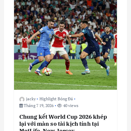
ư
ớ
n
g
b
à
i
v
jacky
Highlight Bóng Đá
Tháng 7 19, 2026
40 views
i
Chung kết World Cup 2026 khép
lại với màn so tài kịch tính tại
MetLife, New Jersey