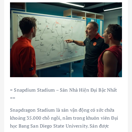
= Snapdium Stadium – Sân Nhà Hiện Đại Bậc Nhất
==
Snapdragon Stadium là sân vận động có sức chứa
khoảng 35.000 chỗ ngồi, nằm trong khuôn viên Đại
học Bang San Diego State University. Sân được