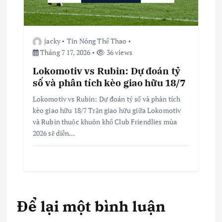
jacky
Tin Nóng Thể Thao
Tháng 7 17, 2026
36 views
Lokomotiv vs Rubin: Dự đoán tỷ
số và phân tích kèo giao hữu 18/7
Lokomotiv vs Rubin: Dự đoán tỷ số và phân tích
kèo giao hữu 18/7 Trận giao hữu giữa Lokomotiv
và Rubin thuộc khuôn khổ Club Friendlies mùa
2026 sẽ diễn…
Để lại một bình luận