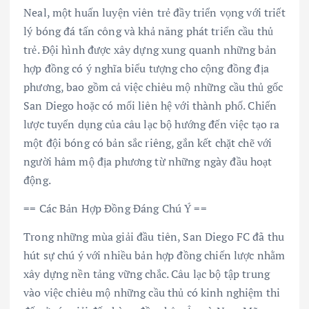
Neal, một huấn luyện viên trẻ đầy triển vọng với triết
lý bóng đá tấn công và khả năng phát triển cầu thủ
trẻ. Đội hình được xây dựng xung quanh những bản
hợp đồng có ý nghĩa biểu tượng cho cộng đồng địa
phương, bao gồm cả việc chiêu mộ những cầu thủ gốc
San Diego hoặc có mối liên hệ với thành phố. Chiến
lược tuyển dụng của câu lạc bộ hướng đến việc tạo ra
một đội bóng có bản sắc riêng, gắn kết chặt chẽ với
người hâm mộ địa phương từ những ngày đầu hoạt
động.
== Các Bản Hợp Đồng Đáng Chú Ý ==
Trong những mùa giải đầu tiên, San Diego FC đã thu
hút sự chú ý với nhiều bản hợp đồng chiến lược nhằm
xây dựng nền tảng vững chắc. Câu lạc bộ tập trung
vào việc chiêu mộ những cầu thủ có kinh nghiệm thi