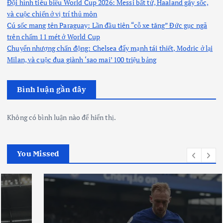
Đội hình tiêu biểu World Cup 2026: Messi bất tử, Haaland gây sốc,
và cuộc chiến ở vị trí thủ môn
Cú sốc mang tên Paraguay: Lần đầu tiên “cỗ xe tăng” Đức gục ngã
trên chấm 11 mét ở World Cup
Chuyển nhượng chấn động: Chelsea đẩy mạnh tái thiết, Modric ở lại
Milan, và cuộc đua giành ‘sao mai’ 100 triệu bảng
Bình luận gần đây
Không có bình luận nào để hiển thị.
You Missed