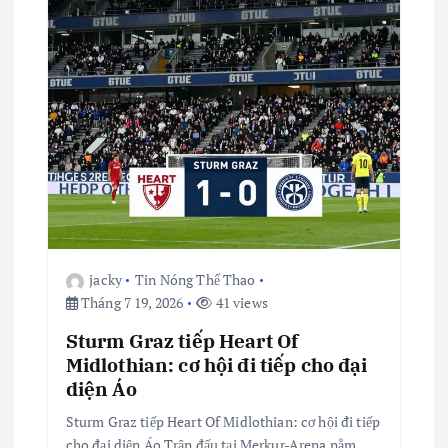
n
g
b
à
i
v
jacky
Tin Nóng Thể Thao
Tháng 7 19, 2026
41 views
i
Sturm Graz tiếp Heart Of
Midlothian: cơ hội đi tiếp cho đại
ế
diện Áo
Sturm Graz tiếp Heart Of Midlothian: cơ hội đi tiếp
t
cho đại diện Áo Trận đấu tại Merkur-Arena nằm