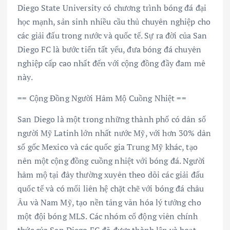
Diego State University có chương trình bóng đá đại
học mạnh, sản sinh nhiều cầu thủ chuyên nghiệp cho
các giải đấu trong nước và quốc tế. Sự ra đời của San
Diego FC là bước tiến tất yếu, đưa bóng đá chuyên
nghiệp cấp cao nhất đến với cộng đồng đầy đam mê
này.
== Cộng Đồng Người Hâm Mộ Cuồng Nhiệt ==
San Diego là một trong những thành phố có dân số
người Mỹ Latinh lớn nhất nước Mỹ, với hơn 30% dân
số gốc Mexico và các quốc gia Trung Mỹ khác, tạo
nên một cộng đồng cuồng nhiệt với bóng đá. Người
hâm mộ tại đây thường xuyên theo dõi các giải đấu
quốc tế và có mối liên hệ chặt chẽ với bóng đá châu
Âu và Nam Mỹ, tạo nền tảng văn hóa lý tưởng cho
một đội bóng MLS. Các nhóm cổ động viên chính