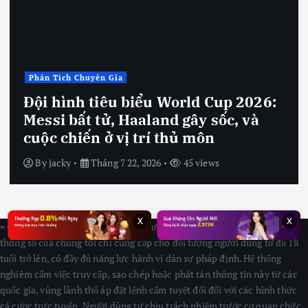
Phân Tích Chuyên Gia
Đội hình tiêu biểu World Cup 2026:
Messi bất tử, Haaland gây sốc, và
cuộc chiến ở vị trí thủ môn
By
jacky
Tháng 7 22, 2026
45 views
x
x
= Giới Hạn Địa Lý Và Điều Khoản Người Dùng = Dịch vụ và các bộ lọc
thông số của chúng tôi chỉ cung cấp cho đối tượng người dùng từ đủ 18
tuổi trở lên, có đầy đủ năng lực hành vi dân sự pháp định. Hệ thống
nghiêm cấm việc truy cập, sao chép hoặc phát tán thông tin này từ các
quốc gia, vùng lãnh thổ áp đặt lệnh cấm tuyệt đối đối với các hình thức
cá cược trực tuyến. Người dùng tự chịu trách nhiệm trước cơ quan chức