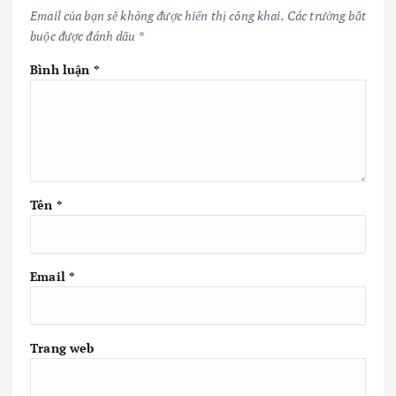
Email của bạn sẽ không được hiển thị công khai.
Các trường bắt
buộc được đánh dấu
*
Bình luận
*
Tên
*
Email
*
Trang web