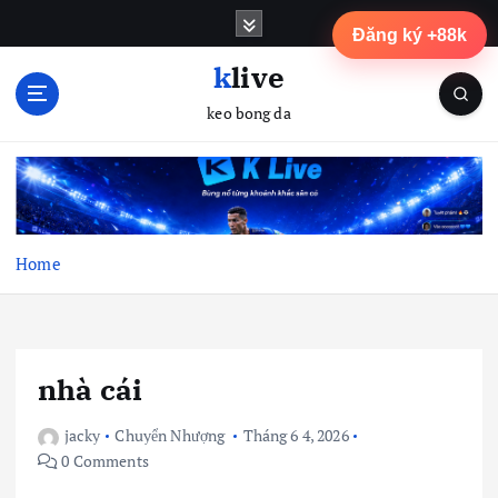
S
Đăng ký +88k
k
i
klive
p
keo bong da
t
o
c
o
n
t
Home
e
n
t
nhà cái
jacky
Chuyển Nhượng
Tháng 6 4, 2026
0 Comments