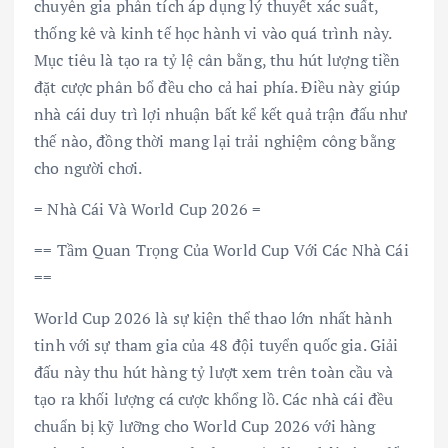
chuyên gia phân tích áp dụng lý thuyết xác suất,
thống kê và kinh tế học hành vi vào quá trình này.
Mục tiêu là tạo ra tỷ lệ cân bằng, thu hút lượng tiền
đặt cược phân bổ đều cho cả hai phía. Điều này giúp
nhà cái duy trì lợi nhuận bất kể kết quả trận đấu như
thế nào, đồng thời mang lại trải nghiệm công bằng
cho người chơi.
= Nhà Cái Và World Cup 2026 =
== Tầm Quan Trọng Của World Cup Với Các Nhà Cái
==
World Cup 2026 là sự kiện thể thao lớn nhất hành
tinh với sự tham gia của 48 đội tuyển quốc gia. Giải
đấu này thu hút hàng tỷ lượt xem trên toàn cầu và
tạo ra khối lượng cá cược khổng lồ. Các nhà cái đều
chuẩn bị kỹ lưỡng cho World Cup 2026 với hàng