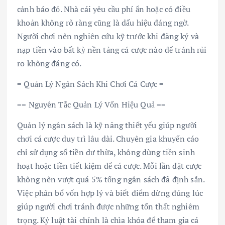
cảnh báo đỏ. Nhà cái yêu cầu phí ẩn hoặc có điều
khoản không rõ ràng cũng là dấu hiệu đáng ngờ.
Người chơi nên nghiên cứu kỹ trước khi đăng ký và
nạp tiền vào bất kỳ nền tảng cá cược nào để tránh rủi
ro không đáng có.
= Quản Lý Ngân Sách Khi Chơi Cá Cược =
== Nguyên Tắc Quản Lý Vốn Hiệu Quả ==
Quản lý ngân sách là kỹ năng thiết yếu giúp người
chơi cá cược duy trì lâu dài. Chuyên gia khuyến cáo
chỉ sử dụng số tiền dư thừa, không dùng tiền sinh
hoạt hoặc tiền tiết kiệm để cá cược. Mỗi lần đặt cược
không nên vượt quá 5% tổng ngân sách đã định sẵn.
Việc phân bổ vốn hợp lý và biết điểm dừng đúng lúc
giúp người chơi tránh được những tổn thất nghiêm
trọng. Kỷ luật tài chính là chìa khóa để tham gia cá