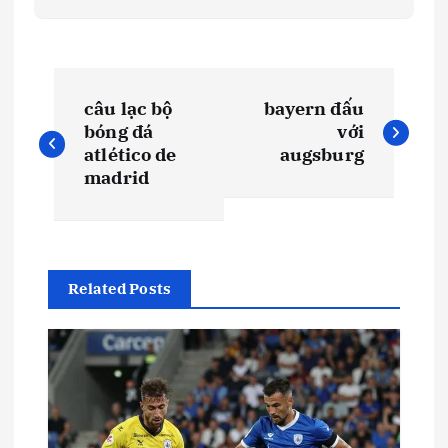
Đ
câu lạc bộ
bayern đấu
i
bóng đá
với
atlético de
augsburg
ề
madrid
u
h
Related Posts
ư
ớ
n