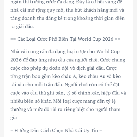
ngàn thị trường cược đa dạng. Đây là cơ hội vàng để
nhà cái mở rộng quy mô, thu hút khách hàng mới và
tăng doanh thu đáng kể trong khoảng thời gian diễn
ra giải đấu.
== Các Loại Cược Phổ Biến Tại World Cup 2026 ==
Nhà cái cung cấp đa dạng loại cược cho World Cup
2026 để đáp ứng nhu cầu của người chơi. Cược chung
cuộc cho phép dự đoán đội vô địch giải đấu. Cược
từng trận bao gồm kèo châu Á, kèo châu Âu và kèo
tài xỉu cho mỗi trận đấu. Người chơi còn có thể đặt
cược vào cầu thủ ghi bàn, tỷ số chính xác, hiệp đấu và
nhiều biến số khác. Mỗi loại cược mang đến tỷ lệ
thưởng và mức độ rủi ro riêng biệt cho người tham
gia.
= Hướng Dẫn Cách Chọn Nhà Cái Uy Tín =