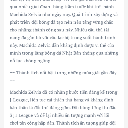
qua nhiều giai đoạn thăng trầm trước khi trở thành
Machida Zelvia như ngày nay. Quá trình xây dựng và
phát triển đội bóng đã tạo nên nền tảng vững chắc
cho những thành công sau này. Nhiều cầu thủ tài
năng đã gắn bó với câu lạc bộ trong suốt hành trình
này. Machida Zelvia dần khẳng định được vị thế của
mình trong làng bóng đá Nhật Bản thông qua những
nỗ lực không ngừng.
== Thành tích nổi bật trong những mùa giải gần đây
==
Machida Zelvia đã có những bước tiến đáng kể trong
J-League, liên tục cải thiện thứ hạng và khẳng định
bản thân là đối thủ đáng gờm. Đội bóng từng thi đấu
ở J1 League và để lại nhiều ấn tượng mạnh với lối
chơi tấn công hấp dẫn. Thành tích ấn tượng giúp đội