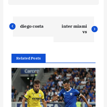
Đ
diego costa
inter miami
i
vs
ề
u
Related Posts
h
ư
ớ
n