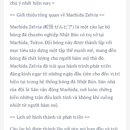
chú ý nhất hiện nay =
== Giới thiệu tổng quan về Machida Zelvia ==
Machida Zelvia (町田ゼルビア) là một câu lạc bộ
bóng đá chuyên nghiệp Nhật Bản có trụ sở tại
Machida, Tokyo. Đội bóng này được thành lập với
mục tiêu xây dựng một tập thể mạnh mẽ, mang đến
bóng đá chất lượng cho người hâm mộ thủ đô.
Machida Zelvia đã trải qua hành trình phát triển
đáng kinh ngạc từ những ngày đầu tiên cho đến vị trí
hiện tại trong hệ thống bóng đá Nhật Bản. Sân nhà
của đội là Sân vận động Machida, nơi luôn chứng
kiến những trận đấu kịch tính và không khí cuồng
nhiệt từ người hâm mộ.
== Lịch sử hình thành và phát triển ==
Câu lạc bộ được thành lập với tên gọi ban đầu và trải