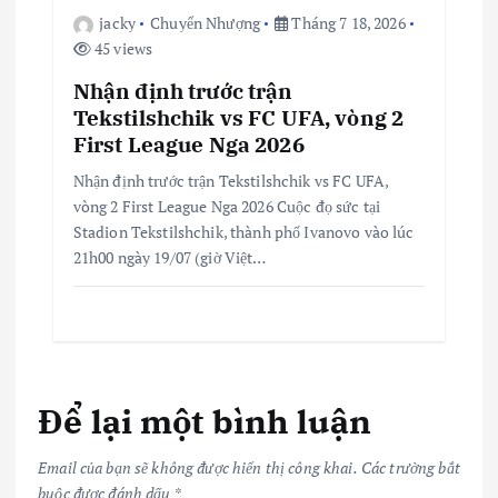
jacky
Chuyển Nhượng
Tháng 7 18, 2026
45 views
Nhận định trước trận
Tekstilshchik vs FC UFA, vòng 2
First League Nga 2026
Nhận định trước trận Tekstilshchik vs FC UFA,
vòng 2 First League Nga 2026 Cuộc đọ sức tại
Stadion Tekstilshchik, thành phố Ivanovo vào lúc
21h00 ngày 19/07 (giờ Việt…
Để lại một bình luận
Email của bạn sẽ không được hiển thị công khai.
Các trường bắt
buộc được đánh dấu
*