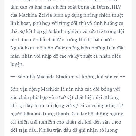
tầm cao và khả năng kiểm soát bóng ấn tượng. HLV
của Machida Zelvia luôn áp dụng những chiến thuật
linh hoạt, phù hợp với từng đối thủ và tình huống cụ
thể. Sự kết hợp giữa kinh nghiệm và sức trẻ trong đội
hình tạo nên lối chơi đặc trưng khó bị bắt chước.
Người hâm mộ luôn được chứng kiến những trận đấu
mãn nhãn với nhịp độ cao và kỹ thuật cá nhân điêu
luyện.
== Sân nhà Machida Stadium và không khí sân cỏ ==
Sân vận động Machida là sân nhà của đội bóng với
sức chứa phù hợp và cơ sở vật chất hiện đại. Không
khí tại đây luôn sôi động với sự cổ vũ cuồng nhiệt từ
người hâm mộ trung thành. Câu lạc bộ không ngừng
cải thiện trải nghiệm cho khán giả khi đến sân theo
dõi trận đấu. Nhiều trận đấu đã ghi nhận số lượng