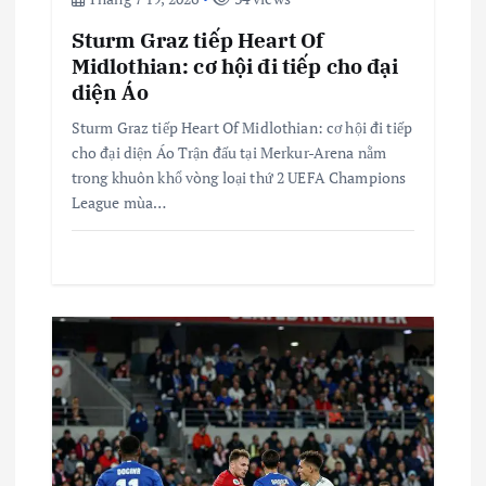
v
Sturm Graz tiếp Heart Of
i
Midlothian: cơ hội đi tiếp cho đại
diện Áo
ế
Sturm Graz tiếp Heart Of Midlothian: cơ hội đi tiếp
cho đại diện Áo Trận đấu tại Merkur-Arena nằm
t
trong khuôn khổ vòng loại thứ 2 UEFA Champions
League mùa…