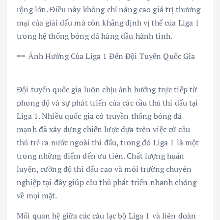
rộng lớn. Điều này không chỉ nâng cao giá trị thương
mại của giải đấu mà còn khẳng định vị thế của Liga 1
trong hệ thống bóng đá hàng đầu hành tinh.
== Ảnh Hưởng Của Liga 1 Đến Đội Tuyển Quốc Gia
==
Đội tuyển quốc gia luôn chịu ảnh hưởng trực tiếp từ
phong độ và sự phát triển của các cầu thủ thi đấu tại
Liga 1. Nhiều quốc gia có truyền thống bóng đá
mạnh đã xây dựng chiến lược dựa trên việc cử cầu
thủ trẻ ra nước ngoài thi đấu, trong đó Liga 1 là một
trong những điểm đến ưu tiên. Chất lượng huấn
luyện, cường độ thi đấu cao và môi trường chuyên
nghiệp tại đây giúp cầu thủ phát triển nhanh chóng
về mọi mặt.
Mối quan hệ giữa các câu lạc bộ Liga 1 và liên đoàn