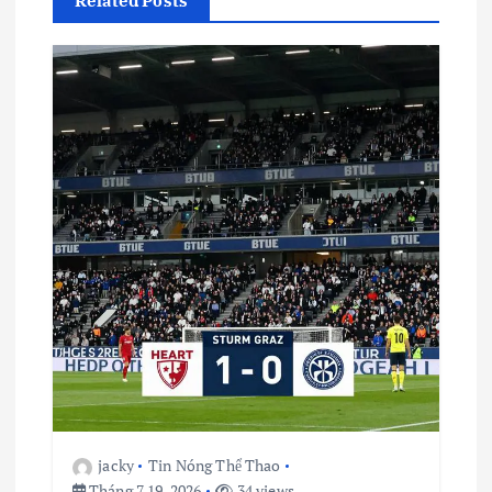
Related Posts
u
h
ư
ớ
n
g
b
à
i
jacky
Tin Nóng Thể Thao
Tháng 7 19, 2026
34 views