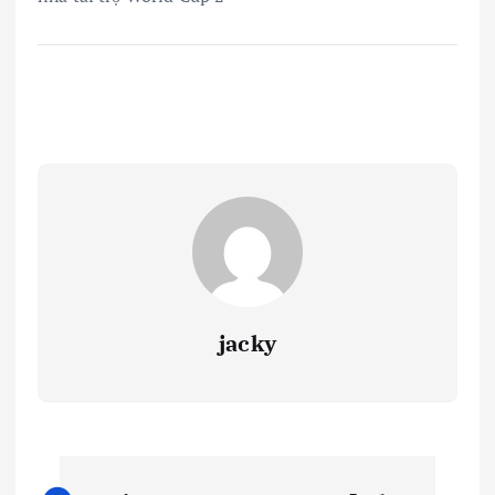
jacky
Đ