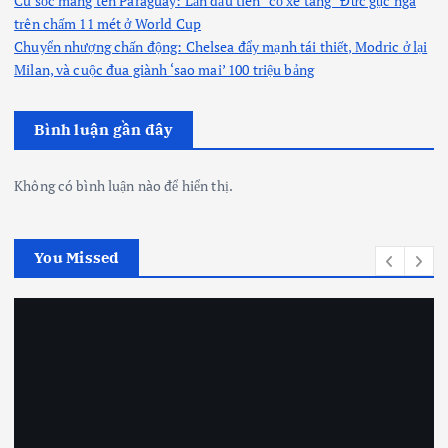
Cú sốc mang tên Paraguay: Lần đầu tiên “cỗ xe tăng” Đức gục ngã
trên chấm 11 mét ở World Cup
Chuyển nhượng chấn động: Chelsea đẩy mạnh tái thiết, Modric ở lại
Milan, và cuộc đua giành ‘sao mai’ 100 triệu bảng
Bình luận gần đây
Không có bình luận nào để hiển thị.
You Missed