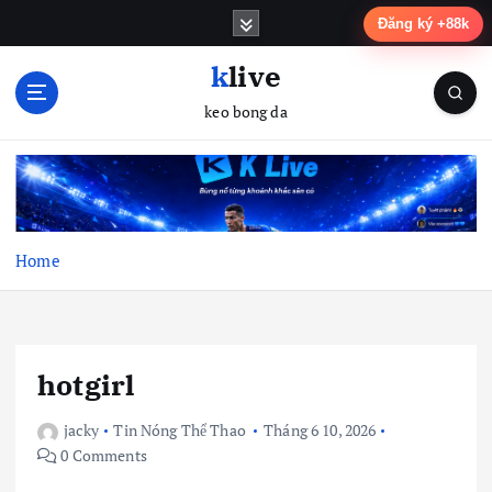
S
Đăng ký +88k
k
i
klive
p
keo bong da
t
o
c
o
n
t
Home
e
n
t
hotgirl
jacky
Tin Nóng Thể Thao
Tháng 6 10, 2026
0 Comments