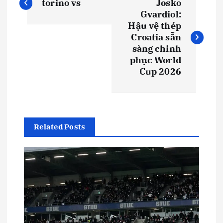
torino vs
Josko
i
Gvardiol:
Hậu vệ thép
ề
Croatia sẵn
sàng chinh
u
phục World
Cup 2026
h
ư
Related Posts
ớ
n
g
b