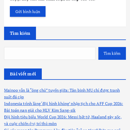
Tìm kiếm
Tìm kiếm
Bài viết mới
Mainoo vẫn là “ông chủ” tuyến giữa: Tân binh MU chỉ được tranh
suất đá cặp
Indonesia trình làng ‘đội hình khủng’ nhập tịch cho AFF Cup 2026:
Bài toán nan giải cho HLV Kim Sang-sik
Đội hình tiêu biểu World Cup 2026: Messi bất tử, Haaland gây sốc,
và cuộc chiến ở vị trí thủ môn