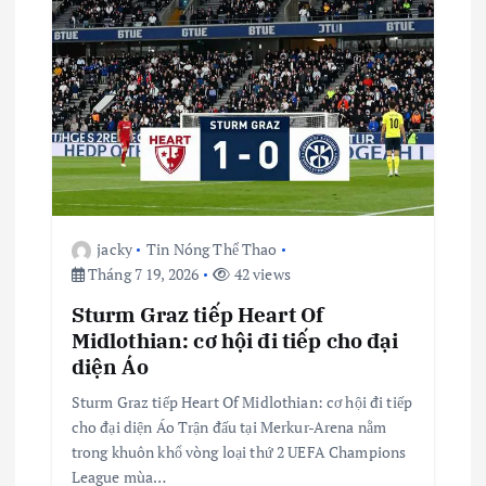
à
i
v
i
ế
jacky
Tin Nóng Thể Thao
Tháng 7 19, 2026
42 views
t
Sturm Graz tiếp Heart Of
Midlothian: cơ hội đi tiếp cho đại
diện Áo
Sturm Graz tiếp Heart Of Midlothian: cơ hội đi tiếp
cho đại diện Áo Trận đấu tại Merkur-Arena nằm
trong khuôn khổ vòng loại thứ 2 UEFA Champions
League mùa…