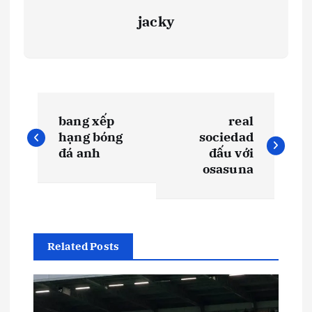
jacky
Đ
bang xếp
real
i
hạng bóng
sociedad
đá anh
đấu với
ề
osasuna
u
h
Related Posts
ư