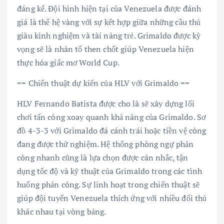
đáng kể. Đội hình hiện tại của Venezuela được đánh
giá là thế hệ vàng với sự kết hợp giữa những cầu thủ
giàu kinh nghiệm và tài năng trẻ. Grimaldo được kỳ
vọng sẽ là nhân tố then chốt giúp Venezuela hiện
thực hóa giấc mơ World Cup.
== Chiến thuật dự kiến của HLV với Grimaldo ==
HLV Fernando Batista được cho là sẽ xây dựng lối
chơi tấn công xoay quanh khả năng của Grimaldo. Sơ
đồ 4-3-3 với Grimaldo đá cánh trái hoặc tiền vệ công
đang được thử nghiệm. Hệ thống phòng ngự phản
công nhanh cũng là lựa chọn được cân nhắc, tận
dụng tốc độ và kỹ thuật của Grimaldo trong các tình
huống phản công. Sự linh hoạt trong chiến thuật sẽ
giúp đội tuyển Venezuela thích ứng với nhiều đối thủ
khác nhau tại vòng bảng.