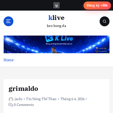
S
Đăng ký +88k
k
i
klive
p
keo bong da
t
o
c
o
n
t
Home
e
n
t
grimaldo
jacky
Tin Nóng Thể Thao
Tháng 6 4, 2026
0 Comments