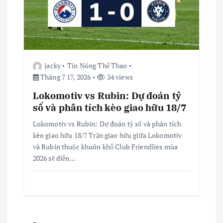
jacky
Tin Nóng Thể Thao
Tháng 7 17, 2026
34 views
Lokomotiv vs Rubin: Dự đoán tỷ
số và phân tích kèo giao hữu 18/7
Lokomotiv vs Rubin: Dự đoán tỷ số và phân tích
kèo giao hữu 18/7 Trận giao hữu giữa Lokomotiv
và Rubin thuộc khuôn khổ Club Friendlies mùa
2026 sẽ diễn…