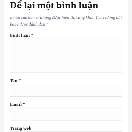
Để lại một bình luận
Email của bạn sẽ không được hiển thị công khai.
Các trường bắt
buộc được đánh dấu
*
Bình luận
*
Tên
*
Email
*
Trang web