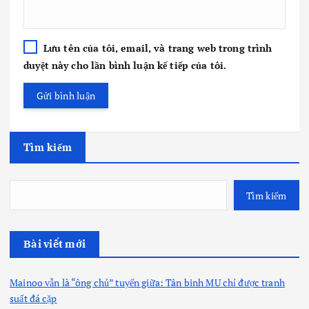
Lưu tên của tôi, email, và trang web trong trình
duyệt này cho lần bình luận kế tiếp của tôi.
Tìm kiếm
Tìm kiếm
Bài viết mới
Mainoo vẫn là “ông chủ” tuyến giữa: Tân binh MU chỉ được tranh
suất đá cặp