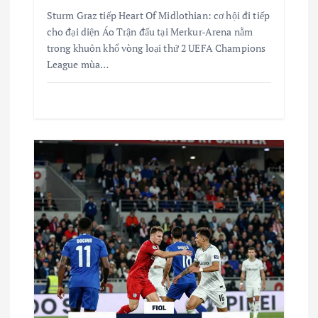
Sturm Graz tiếp Heart Of Midlothian: cơ hội đi tiếp
cho đại diện Áo Trận đấu tại Merkur-Arena nằm
trong khuôn khổ vòng loại thứ 2 UEFA Champions
League mùa…