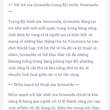
== Vai trò của Grimaldo trong đội tuyển Venezuela
==
Trong đội hình của Venezuela, Grimaldo đóng vai
trò như một mắt xích quan trọng trong hàng công.
Anh được kỳ vọng sẽ là người tạo ra khác biệt và
mang về những bàn thắng cho La Vinotinto tại sân
chơi World Cup. Với lợi thế về tốc độ và kỹ thuật cá
nhân, Grimaldo có thể khai thác tối đa những
khoảng trống trong hàng phòng ngự đối phương.
Anh cũng là cầu thủ có khả năng chơi tự do, di
chuyển linh hoạt giữa các vị trí tấn công.
== Điểm mạnh kỹ thuật của Grimaldo ==
Điểm mạnh nổi bật nhất của Grimaldo chính là khả
năng đi bóng qua người với tỷ lệ thành công cực cao.
Anh sở hữu tốc độ bùng nổ, khéo léo trong việc thay