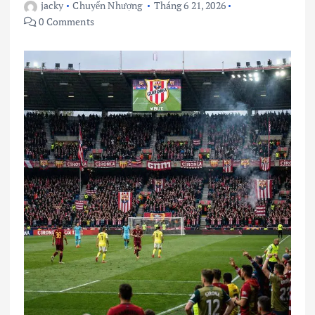
jacky
Chuyển Nhượng
Tháng 6 21, 2026
0 Comments