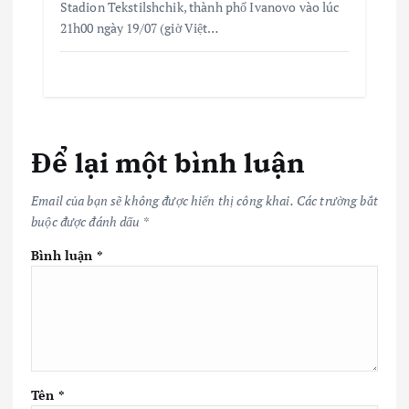
Stadion Tekstilshchik, thành phố Ivanovo vào lúc
21h00 ngày 19/07 (giờ Việt…
Để lại một bình luận
Email của bạn sẽ không được hiển thị công khai.
Các trường bắt
buộc được đánh dấu
*
Bình luận
*
Tên
*