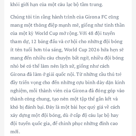
khỏi giới hạn của một câu lạc bộ tầm trung.
Chúng tôi tin rằng hành trình của Girona FC cũng
mang một thông điệp mạnh mẽ, giống như tinh thần
của một kỳ World Cup mở rộng. Với 48 đội tuyển
tham dự, 12 bảng đấu và cơ hội cho những đội bóng
ít tên tuổi hơn tỏa sáng, World Cup 2026 hứa hẹn sẽ
mang đến nhiều câu chuyện bất ngờ, nhiều đội bóng
nhỏ bé có thể làm nên lịch sử, giống như cách
Girona đã làm ở giải quốc nội. Từ những cầu thủ trẻ
đầy triển vọng cho đến những cựu binh dày dặn kinh
nghiệm, mỗi thành viên của Girona đã đóng góp vào
thành công chung, tạo nên một tập thể gắn kết và
khó bị đánh bại. Đây là một bài học quý giá về cách
xây dựng một đội bóng, dù ở cấp độ câu lạc bộ hay
đội tuyển quốc gia, để chinh phục những đỉnh cao
mới.