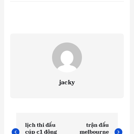
jacky
Đ
lịch thi đấu
trận đấu
cúp c1 đông
melbourne