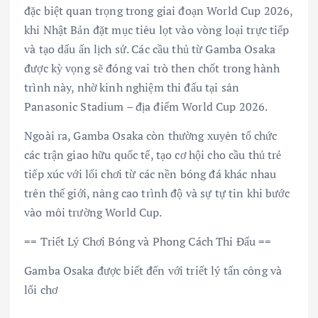
đặc biệt quan trọng trong giai đoạn World Cup 2026,
khi Nhật Bản đặt mục tiêu lọt vào vòng loại trực tiếp
và tạo dấu ấn lịch sử. Các cầu thủ từ Gamba Osaka
được kỳ vọng sẽ đóng vai trò then chốt trong hành
trình này, nhờ kinh nghiệm thi đấu tại sân
Panasonic Stadium – địa điểm World Cup 2026.
Ngoài ra, Gamba Osaka còn thường xuyên tổ chức
các trận giao hữu quốc tế, tạo cơ hội cho cầu thủ trẻ
tiếp xúc với lối chơi từ các nền bóng đá khác nhau
trên thế giới, nâng cao trình độ và sự tự tin khi bước
vào môi trường World Cup.
== Triết Lý Chơi Bóng và Phong Cách Thi Đấu ==
Gamba Osaka được biết đến với triết lý tấn công và
lối chơ