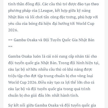
tinh thần đồng đội. Các cầu thủ trẻ được đào tạo theo
phương pháp của J.League, kết hợp giữa kỹ năng
Nhật Bản và lối chơi tấn công đặc trưng, phù hợp với
yêu cầu của bóng đá hiện đại hướng tới World Cup
2026.
== Gamba Osaka và Đội Tuyển Quốc Gia Nhật Bản
==
Gamba Osaka luôn là cái nôi cung cấp nhân tài cho
đội tuyển quốc gia Nhật Bản. Trong đội hình hiện tại,
câu lạc bộ sở hữu nhiều cầu thủ có khả năng được
triệu tập cho đợt tập trung chuẩn bị cho vòng loại
World Cup 2026. Điều này tạo ra lợi thế lớn cho cả
câu lạc bộ và đội tuyển quốc gia trong quá trình
chuẩn bị cho giải đấu lớn nhất hành tinh.
Sự kết nối giữa Gamba Osaka và đội tuyển quốc gia