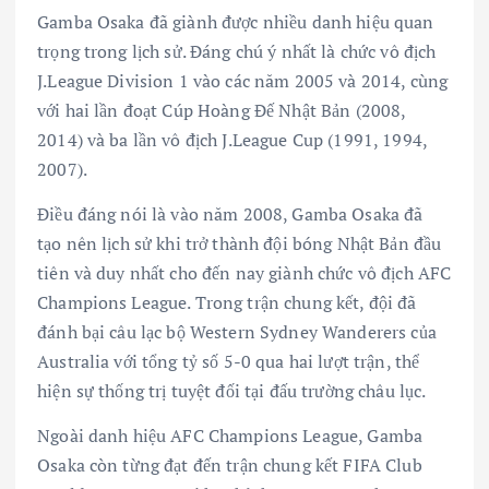
Gamba Osaka đã giành được nhiều danh hiệu quan
trọng trong lịch sử. Đáng chú ý nhất là chức vô địch
J.League Division 1 vào các năm 2005 và 2014, cùng
với hai lần đoạt Cúp Hoàng Đế Nhật Bản (2008,
2014) và ba lần vô địch J.League Cup (1991, 1994,
2007).
Điều đáng nói là vào năm 2008, Gamba Osaka đã
tạo nên lịch sử khi trở thành đội bóng Nhật Bản đầu
tiên và duy nhất cho đến nay giành chức vô địch AFC
Champions League. Trong trận chung kết, đội đã
đánh bại câu lạc bộ Western Sydney Wanderers của
Australia với tổng tỷ số 5-0 qua hai lượt trận, thể
hiện sự thống trị tuyệt đối tại đấu trường châu lục.
Ngoài danh hiệu AFC Champions League, Gamba
Osaka còn từng đạt đến trận chung kết FIFA Club