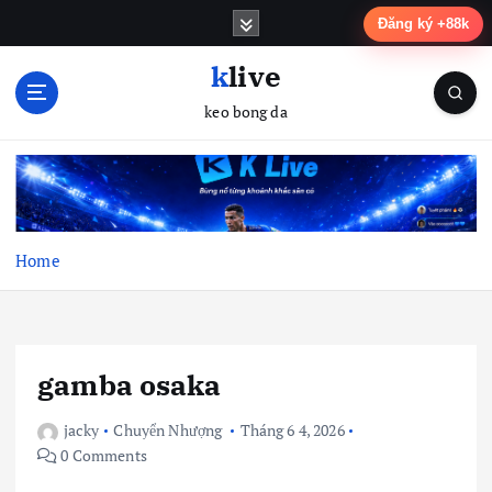
S
Đăng ký +88k
k
i
klive
p
keo bong da
t
o
c
o
n
t
Home
e
n
t
gamba osaka
jacky
Chuyển Nhượng
Tháng 6 4, 2026
0 Comments