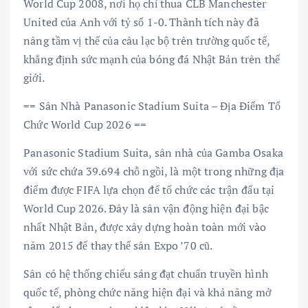
World Cup 2008, nơi họ chỉ thua CLB Manchester
United của Anh với tỷ số 1-0. Thành tích này đã
nâng tầm vị thế của câu lạc bộ trên trường quốc tế,
khẳng định sức mạnh của bóng đá Nhật Bản trên thế
giới.
== Sân Nhà Panasonic Stadium Suita – Địa Điểm Tổ
Chức World Cup 2026 ==
Panasonic Stadium Suita, sân nhà của Gamba Osaka
với sức chứa 39.694 chỗ ngồi, là một trong những địa
điểm được FIFA lựa chọn để tổ chức các trận đấu tại
World Cup 2026. Đây là sân vận động hiện đại bậc
nhất Nhật Bản, được xây dựng hoàn toàn mới vào
năm 2015 để thay thế sân Expo ’70 cũ.
Sân có hệ thống chiếu sáng đạt chuẩn truyền hình
quốc tế, phòng chức năng hiện đại và khả năng mở