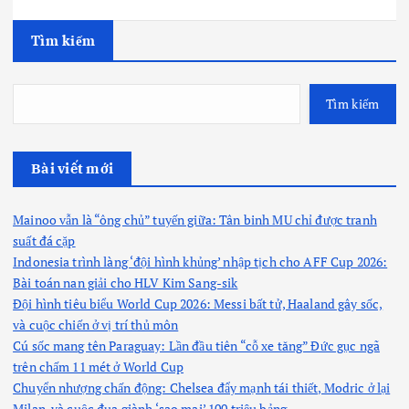
Tìm kiếm
Tìm kiếm
Bài viết mới
Mainoo vẫn là “ông chủ” tuyến giữa: Tân binh MU chỉ được tranh
suất đá cặp
Indonesia trình làng ‘đội hình khủng’ nhập tịch cho AFF Cup 2026:
Bài toán nan giải cho HLV Kim Sang-sik
Đội hình tiêu biểu World Cup 2026: Messi bất tử, Haaland gây sốc,
và cuộc chiến ở vị trí thủ môn
Cú sốc mang tên Paraguay: Lần đầu tiên “cỗ xe tăng” Đức gục ngã
trên chấm 11 mét ở World Cup
Chuyển nhượng chấn động: Chelsea đẩy mạnh tái thiết, Modric ở lại
Milan, và cuộc đua giành ‘sao mai’ 100 triệu bảng