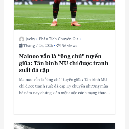
b
à
i
v
jacky
Phân Tích Chuyên Gia
Tháng 7 23, 2026
96 views
i
Mainoo vẫn là “ông chủ” tuyến
giữa: Tân binh MU chỉ được tranh
ế
suất đá cặp
Mainoo vẫn là “ông chủ” tuyến giữa: Tân binh MU
t
chỉ được tranh suất đá cặp Kỳ chuyển nhượng mùa
hè năm nay chứng kiến một cuộc cách mạng thực…