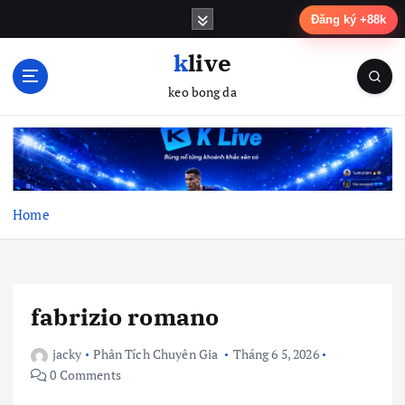
S
Đăng ký +88k
k
i
klive
p
keo bong da
t
o
c
o
n
t
Home
e
n
t
fabrizio romano
jacky
Phân Tích Chuyên Gia
Tháng 6 5, 2026
0 Comments