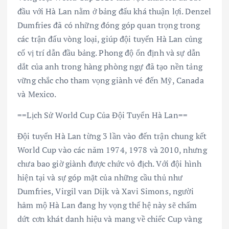
đầu với Hà Lan nằm ở bảng đấu khá thuận lợi. Denzel
Dumfries đã có những đóng góp quan trọng trong
các trận đấu vòng loại, giúp đội tuyển Hà Lan củng
cố vị trí dẫn đầu bảng. Phong độ ổn định và sự dẫn
dắt của anh trong hàng phòng ngự đã tạo nền tảng
vững chắc cho tham vọng giành vé đến Mỹ, Canada
và Mexico.
==Lịch Sử World Cup Của Đội Tuyển Hà Lan==
Đội tuyển Hà Lan từng 3 lần vào đến trận chung kết
World Cup vào các năm 1974, 1978 và 2010, nhưng
chưa bao giờ giành được chức vô địch. Với đội hình
hiện tại và sự góp mặt của những cầu thủ như
Dumfries, Virgil van Dijk và Xavi Simons, người
hâm mộ Hà Lan đang hy vọng thế hệ này sẽ chấm
dứt cơn khát danh hiệu và mang về chiếc Cup vàng