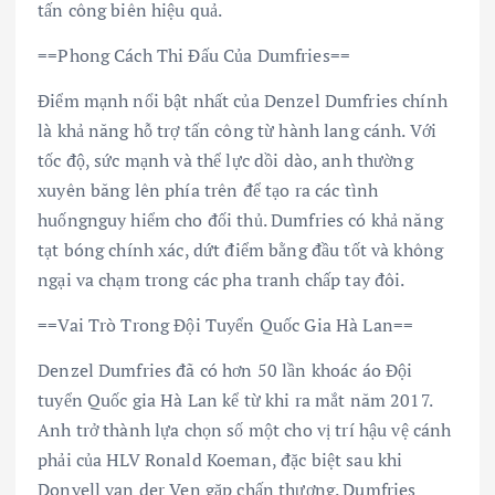
tấn công biên hiệu quả.
==Phong Cách Thi Đấu Của Dumfries==
Điểm mạnh nổi bật nhất của Denzel Dumfries chính
là khả năng hỗ trợ tấn công từ hành lang cánh. Với
tốc độ, sức mạnh và thể lực dồi dào, anh thường
xuyên băng lên phía trên để tạo ra các tình
huốngnguy hiểm cho đối thủ. Dumfries có khả năng
tạt bóng chính xác, dứt điểm bằng đầu tốt và không
ngại va chạm trong các pha tranh chấp tay đôi.
==Vai Trò Trong Đội Tuyển Quốc Gia Hà Lan==
Denzel Dumfries đã có hơn 50 lần khoác áo Đội
tuyển Quốc gia Hà Lan kể từ khi ra mắt năm 2017.
Anh trở thành lựa chọn số một cho vị trí hậu vệ cánh
phải của HLV Ronald Koeman, đặc biệt sau khi
Donyell van der Ven gặp chấn thương. Dumfries