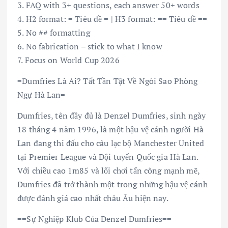
3. FAQ with 3+ questions, each answer 50+ words
4. H2 format: = Tiêu đề = | H3 format: == Tiêu đề ==
5. No ## formatting
6. No fabrication – stick to what I know
7. Focus on World Cup 2026
=Dumfries Là Ai? Tất Tần Tật Về Ngôi Sao Phòng
Ngự Hà Lan=
Dumfries, tên đầy đủ là Denzel Dumfries, sinh ngày
18 tháng 4 năm 1996, là một hậu vệ cánh người Hà
Lan đang thi đấu cho câu lạc bộ Manchester United
tại Premier League và Đội tuyển Quốc gia Hà Lan.
Với chiều cao 1m85 và lối chơi tấn công mạnh mẽ,
Dumfries đã trở thành một trong những hậu vệ cánh
được đánh giá cao nhất châu Âu hiện nay.
==Sự Nghiệp Klub Của Denzel Dumfries==