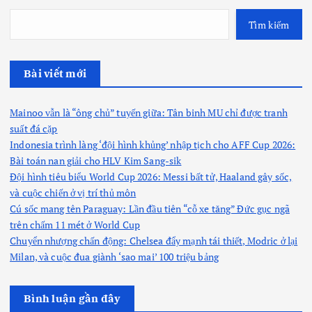
Tìm kiếm
Bài viết mới
Mainoo vẫn là “ông chủ” tuyến giữa: Tân binh MU chỉ được tranh
suất đá cặp
Indonesia trình làng ‘đội hình khủng’ nhập tịch cho AFF Cup 2026:
Bài toán nan giải cho HLV Kim Sang-sik
Đội hình tiêu biểu World Cup 2026: Messi bất tử, Haaland gây sốc,
và cuộc chiến ở vị trí thủ môn
Cú sốc mang tên Paraguay: Lần đầu tiên “cỗ xe tăng” Đức gục ngã
trên chấm 11 mét ở World Cup
Chuyển nhượng chấn động: Chelsea đẩy mạnh tái thiết, Modric ở lại
Milan, và cuộc đua giành ‘sao mai’ 100 triệu bảng
Bình luận gần đây