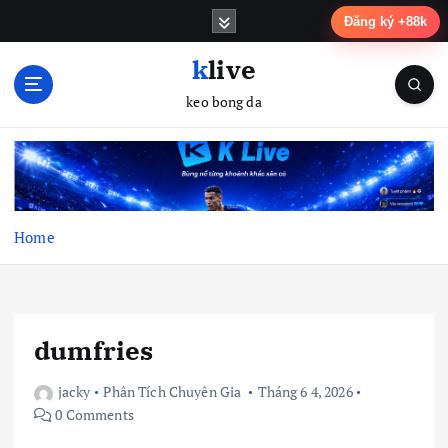
S
Đăng ký +88k
k
i
klive
p
keo bong da
t
o
c
o
n
t
Home
e
n
t
dumfries
jacky
Phân Tích Chuyên Gia
Tháng 6 4, 2026
0 Comments