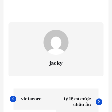
jacky
Đ
vietscore
tỷ lệ cá cược
i
châu âu