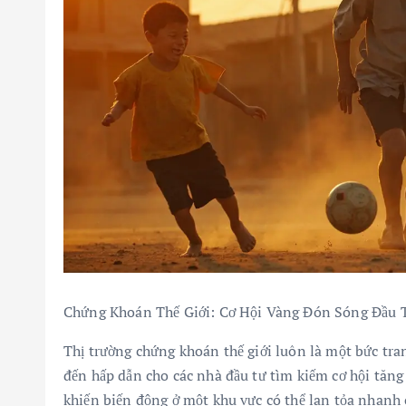
Chứng Khoán Thế Giới: Cơ Hội Vàng Đón Sóng Đầu 
Thị trường chứng khoán thế giới luôn là một bức tran
đến hấp dẫn cho các nhà đầu tư tìm kiếm cơ hội tăng t
khiến biến động ở một khu vực có thể lan tỏa nhanh c