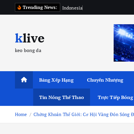
S
Trending News:
I
n
d
o
n
e
s
i
a
t
r
ì
n
h
l
k
i
p
klive
t
o
keo bong da
c
o
n
t
Bảng Xếp Hạng
Chuyển Nhượng
e
n
Tin Nóng Thể Thao
Trực Tiếp Bóng
t
Home
Chứng Khoán Thế Giới: Cơ Hội Vàng Đón Sóng 