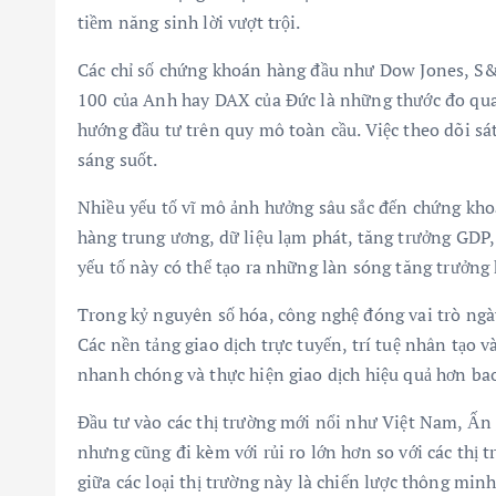
tiềm năng sinh lời vượt trội.
Các chỉ số chứng khoán hàng đầu như Dow Jones, S
100 của Anh hay DAX của Đức là những thước đo quan
hướng đầu tư trên quy mô toàn cầu. Việc theo dõi sá
sáng suốt.
Nhiều yếu tố vĩ mô ảnh hưởng sâu sắc đến chứng khoá
hàng trung ương, dữ liệu lạm phát, tăng trưởng GDP, 
yếu tố này có thể tạo ra những làn sóng tăng trưởng 
Trong kỷ nguyên số hóa, công nghệ đóng vai trò ngà
Các nền tảng giao dịch trực tuyến, trí tuệ nhân tạo v
nhanh chóng và thực hiện giao dịch hiệu quả hơn bao 
Đầu tư vào các thị trường mới nổi như Việt Nam, Ấn
nhưng cũng đi kèm với rủi ro lớn hơn so với các thị 
giữa các loại thị trường này là chiến lược thông min