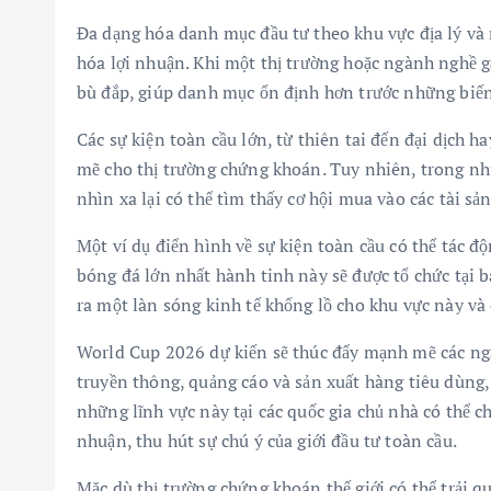
Đa dạng hóa danh mục đầu tư theo khu vực địa lý và n
hóa lợi nhuận. Khi một thị trường hoặc ngành nghề g
bù đắp, giúp danh mục ổn định hơn trước những biến
Các sự kiện toàn cầu lớn, từ thiên tai đến đại dịch 
mẽ cho thị trường chứng khoán. Tuy nhiên, trong nh
nhìn xa lại có thể tìm thấy cơ hội mua vào các tài sản
Một ví dụ điển hình về sự kiện toàn cầu có thể tác 
bóng đá lớn nhất hành tinh này sẽ được tổ chức tại 
ra một làn sóng kinh tế khổng lồ cho khu vực này và
World Cup 2026 dự kiến sẽ thúc đẩy mạnh mẽ các ngàn
truyền thông, quảng cáo và sản xuất hàng tiêu dùng, 
những lĩnh vực này tại các quốc gia chủ nhà có thể c
nhuận, thu hút sự chú ý của giới đầu tư toàn cầu.
Mặc dù thị trường chứng khoán thế giới có thể trải 