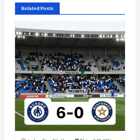
u
Related Posts
h
ư
ớ
n
g
b
à
i