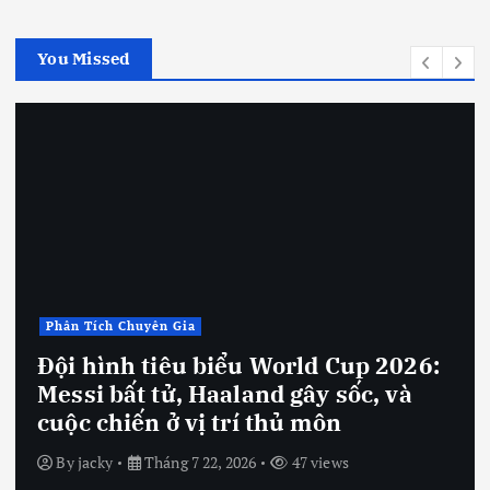
You Missed
Phân Tích Chuyên Gia
Đội hình tiêu biểu World Cup 2026:
Messi bất tử, Haaland gây sốc, và
cuộc chiến ở vị trí thủ môn
By
jacky
Tháng 7 22, 2026
47 views