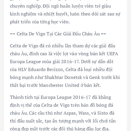
chuyên nghiệp. Đội ngũ huấn luyện viên trẻ giàu
kinh nghiệm và nhiệt huyết, luôn theo dõi sát sao sự
phát triển của từng học viên.
== Celta De Vigo Tại Các Giải Đấu Châu Âu ==
Celta de Vigo đã có nhiều lần tham dự các giải đấu
châu Âu, đỉnh cao là việc lọt vào vòng bán kết UEFA
Europa League mùa giải 2016-17. Dưới sự dẫn dắt
của HLV Eduardo Berizzo, Celta đã loại nhiều đội
bóng mạnh như Shakhtar Donetsk và Genk trước khi
thất bại trước Manchester United ở bán kết.
Thành tích tại Europa League 2016-17 đã khẳng
định vị thế của Celta de Vigo trên bản đồ bóng đá
châu Âu. Các cầu thủ như Aspas, Wass, và Sisto đã
thi đấu xuất sắc, tạo ấn tượng mạnh với lối chơi tấn
công đẹp mắt trước các đối thủ hàng đầu lục địa.