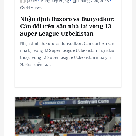
v
jacky
Bảng Xếp Hạng
Tháng 7 20, 2026
44 views
i
Nhận định Buxoro vs Bunyodkor:
Cân đối trên sân nhà tại vòng 13
ế
Super League Uzbekistan
Nhận định Buxoro vs Bunyodkor: Cân đối trên sân
t
nhà tại vòng 13 Super League Uzbekistan Trận đấu
thuộc vòng 13 Super League Uzbekistan mùa giải
2026 sẽ diễn ra…