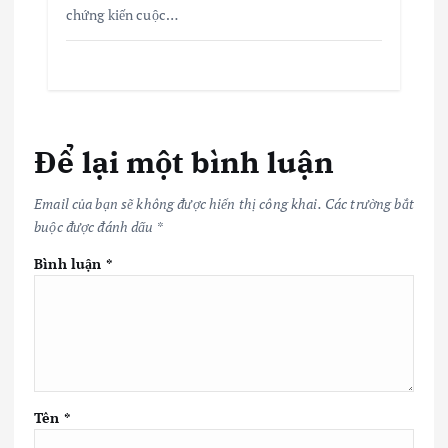
chứng kiến cuộc…
Để lại một bình luận
Email của bạn sẽ không được hiển thị công khai.
Các trường bắt
buộc được đánh dấu
*
Bình luận
*
Tên
*