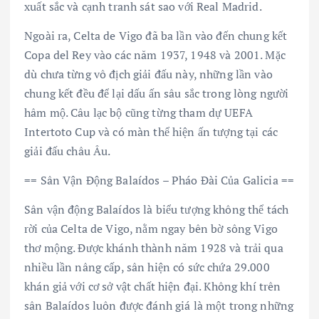
xuất sắc và cạnh tranh sát sao với Real Madrid.
Ngoài ra, Celta de Vigo đã ba lần vào đến chung kết
Copa del Rey vào các năm 1937, 1948 và 2001. Mặc
dù chưa từng vô địch giải đấu này, những lần vào
chung kết đều để lại dấu ấn sâu sắc trong lòng người
hâm mộ. Câu lạc bộ cũng từng tham dự UEFA
Intertoto Cup và có màn thể hiện ấn tượng tại các
giải đấu châu Âu.
== Sân Vận Động Balaídos – Pháo Đài Của Galicia ==
Sân vận động Balaídos là biểu tượng không thể tách
rời của Celta de Vigo, nằm ngay bên bờ sông Vigo
thơ mộng. Được khánh thành năm 1928 và trải qua
nhiều lần nâng cấp, sân hiện có sức chứa 29.000
khán giả với cơ sở vật chất hiện đại. Không khí trên
sân Balaídos luôn được đánh giá là một trong những