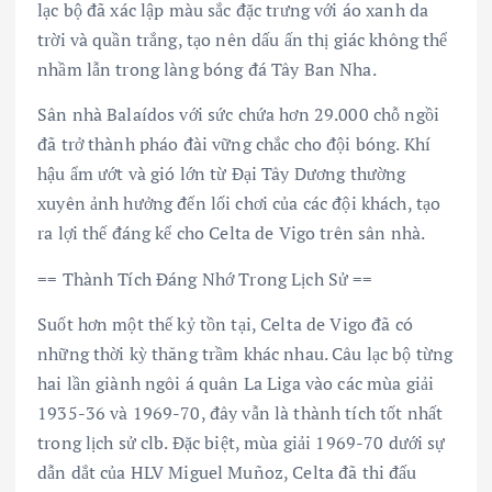
lạc bộ đã xác lập màu sắc đặc trưng với áo xanh da
trời và quần trắng, tạo nên dấu ấn thị giác không thể
nhầm lẫn trong làng bóng đá Tây Ban Nha.
Sân nhà Balaídos với sức chứa hơn 29.000 chỗ ngồi
đã trở thành pháo đài vững chắc cho đội bóng. Khí
hậu ẩm ướt và gió lớn từ Đại Tây Dương thường
xuyên ảnh hưởng đến lối chơi của các đội khách, tạo
ra lợi thế đáng kể cho Celta de Vigo trên sân nhà.
== Thành Tích Đáng Nhớ Trong Lịch Sử ==
Suốt hơn một thế kỷ tồn tại, Celta de Vigo đã có
những thời kỳ thăng trầm khác nhau. Câu lạc bộ từng
hai lần giành ngôi á quân La Liga vào các mùa giải
1935-36 và 1969-70, đây vẫn là thành tích tốt nhất
trong lịch sử clb. Đặc biệt, mùa giải 1969-70 dưới sự
dẫn dắt của HLV Miguel Muñoz, Celta đã thi đấu