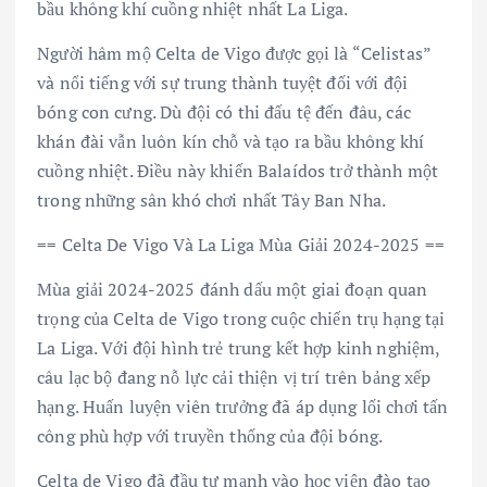
bầu không khí cuồng nhiệt nhất La Liga.
Người hâm mộ Celta de Vigo được gọi là “Celistas”
và nổi tiếng với sự trung thành tuyệt đối với đội
bóng con cưng. Dù đội có thi đấu tệ đến đâu, các
khán đài vẫn luôn kín chỗ và tạo ra bầu không khí
cuồng nhiệt. Điều này khiến Balaídos trở thành một
trong những sân khó chơi nhất Tây Ban Nha.
== Celta De Vigo Và La Liga Mùa Giải 2024-2025 ==
Mùa giải 2024-2025 đánh dấu một giai đoạn quan
trọng của Celta de Vigo trong cuộc chiến trụ hạng tại
La Liga. Với đội hình trẻ trung kết hợp kinh nghiệm,
câu lạc bộ đang nỗ lực cải thiện vị trí trên bảng xếp
hạng. Huấn luyện viên trưởng đã áp dụng lối chơi tấn
công phù hợp với truyền thống của đội bóng.
Celta de Vigo đã đầu tư mạnh vào học viện đào tạo