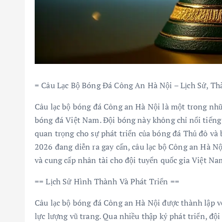
= Câu Lạc Bộ Bóng Đá Công An Hà Nội – Lịch Sử, T
Câu lạc bộ bóng đá Công an Hà Nội là một trong nhữn
bóng đá Việt Nam. Đội bóng này không chỉ nổi tiếng
quan trọng cho sự phát triển của bóng đá Thủ đô và 
2026 đang diễn ra gay cấn, câu lạc bộ Công an Hà Nội
và cung cấp nhân tài cho đội tuyển quốc gia Việt Na
== Lịch Sử Hình Thành Và Phát Triển ==
Câu lạc bộ bóng đá Công an Hà Nội được thành lập v
lực lượng vũ trang. Qua nhiều thập kỷ phát triển, độ