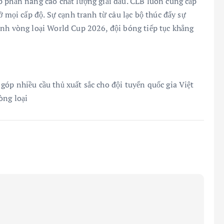
p phần nâng cao chất lượng giải đấu. CLB luôn cung cấp
ở mọi cấp độ. Sự cạnh tranh từ câu lạc bộ thúc đẩy sự
ảnh vòng loại World Cup 2026, đội bóng tiếp tục khẳng
óp nhiều cầu thủ xuất sắc cho đội tuyển quốc gia Việt
òng loại