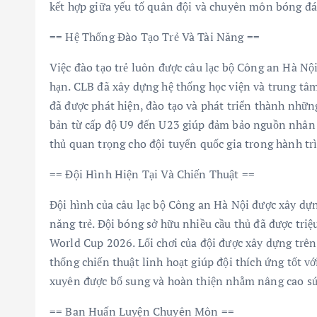
kết hợp giữa yếu tố quân đội và chuyên môn bóng đá 
== Hệ Thống Đào Tạo Trẻ Và Tài Năng ==
Việc đào tạo trẻ luôn được câu lạc bộ Công an Hà Nội
hạn. CLB đã xây dựng hệ thống học viện và trung tâm đ
đã được phát hiện, đào tạo và phát triển thành nhữn
bản từ cấp độ U9 đến U23 giúp đảm bảo nguồn nhân l
thủ quan trọng cho đội tuyển quốc gia trong hành t
== Đội Hình Hiện Tại Và Chiến Thuật ==
Đội hình của câu lạc bộ Công an Hà Nội được xây dựn
năng trẻ. Đội bóng sở hữu nhiều cầu thủ đã được tri
World Cup 2026. Lối chơi của đội được xây dựng trê
thống chiến thuật linh hoạt giúp đội thích ứng tốt vớ
xuyên được bổ sung và hoàn thiện nhằm nâng cao sứ
== Ban Huấn Luyện Chuyên Môn ==