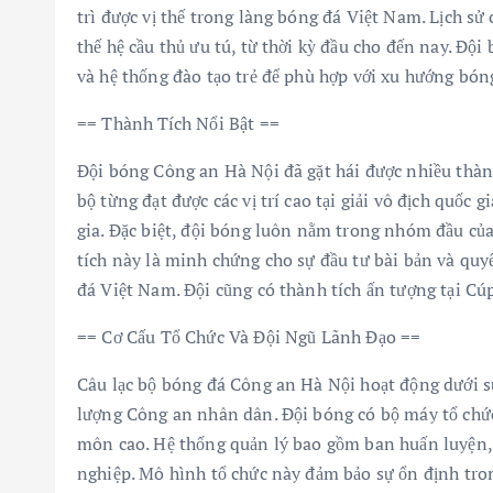
trì được vị thế trong làng bóng đá Việt Nam. Lịch sử 
thế hệ cầu thủ ưu tú, từ thời kỳ đầu cho đến nay. Đ
và hệ thống đào tạo trẻ để phù hợp với xu hướng bóng
== Thành Tích Nổi Bật ==
Đội bóng Công an Hà Nội đã gặt hái được nhiều thành
bộ từng đạt được các vị trí cao tại giải vô địch quốc 
gia. Đặc biệt, đội bóng luôn nằm trong nhóm đầu củ
tích này là minh chứng cho sự đầu tư bài bản và qu
đá Việt Nam. Đội cũng có thành tích ấn tượng tại Cúp
== Cơ Cấu Tổ Chức Và Đội Ngũ Lãnh Đạo ==
Câu lạc bộ bóng đá Công an Hà Nội hoạt động dưới sự
lượng Công an nhân dân. Đội bóng có bộ máy tổ chức
môn cao. Hệ thống quản lý bao gồm ban huấn luyện, b
nghiệp. Mô hình tổ chức này đảm bảo sự ổn định tron