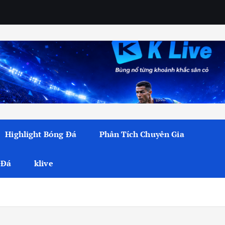
Highlight Bóng Đá
Phân Tích Chuyên Gia
 Đá
klive