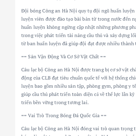
Đội bóng Công an Hà Nội quy tụ đội ngũ huấn luyện 
luyện viên được đào tạo bài bản từ trong nước đến n
huấn luyện không ngừng cập nhật những phương pháp
trong việc phát triển tài năng cầu thủ và xây dựng lố
từ ban huấn luyện đã giúp đội đạt được nhiều thành 
== Sân Vận Động Và Cơ Sở Vật Chất ==
Câu lạc bộ Công an Hà Nội được trang bị cơ sở vật chấ
động của CLB đạt tiêu chuẩn quốc tế với hệ thống ch
luyện bao gồm nhiều sân tập, phòng gym, phòng y tế 
giúp cầu thủ phát triển toàn diện cả về thể lực lẫn k
triển bền vững trong tương lai.
== Vai Trò Trong Bóng Đá Quốc Gia ==
Câu lạc bộ Công an Hà Nội đóng vai trò quan trọng 