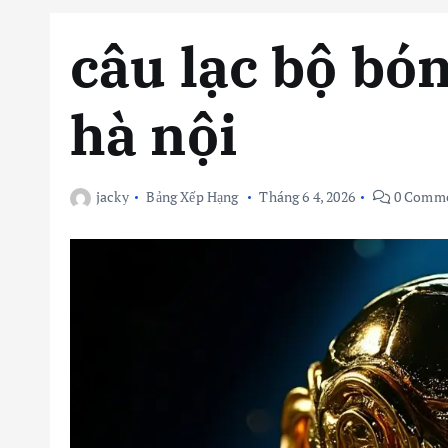
câu lạc bộ bó
hà nội
jacky
Bảng Xếp Hạng
Tháng 6 4, 2026
0 Comme