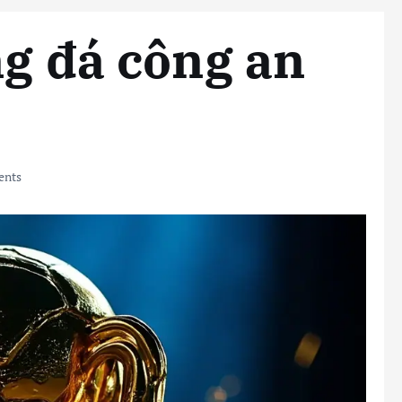
ng đá công an
nts