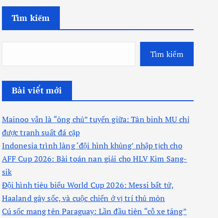
Tìm kiếm
Tìm kiếm
Bài viết mới
Mainoo vẫn là “ông chủ” tuyến giữa: Tân binh MU chỉ
được tranh suất đá cặp
Indonesia trình làng ‘đội hình khủng’ nhập tịch cho
AFF Cup 2026: Bài toán nan giải cho HLV Kim Sang-
sik
Đội hình tiêu biểu World Cup 2026: Messi bất tử,
Haaland gây sốc, và cuộc chiến ở vị trí thủ môn
Cú sốc mang tên Paraguay: Lần đầu tiên “cỗ xe tăng”