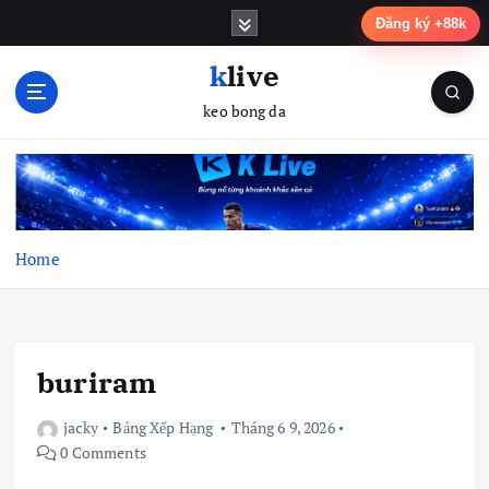
S
Đăng ký +88k
k
i
klive
p
keo bong da
t
o
c
o
n
t
Home
e
n
t
buriram
jacky
Bảng Xếp Hạng
Tháng 6 9, 2026
0 Comments