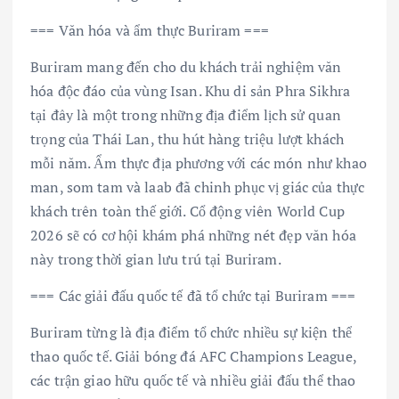
=== Văn hóa và ẩm thực Buriram ===
Buriram mang đến cho du khách trải nghiệm văn
hóa độc đáo của vùng Isan. Khu di sản Phra Sikhra
tại đây là một trong những địa điểm lịch sử quan
trọng của Thái Lan, thu hút hàng triệu lượt khách
mỗi năm. Ẩm thực địa phương với các món như khao
man, som tam và laab đã chinh phục vị giác của thực
khách trên toàn thế giới. Cổ động viên World Cup
2026 sẽ có cơ hội khám phá những nét đẹp văn hóa
này trong thời gian lưu trú tại Buriram.
=== Các giải đấu quốc tế đã tổ chức tại Buriram ===
Buriram từng là địa điểm tổ chức nhiều sự kiện thể
thao quốc tế. Giải bóng đá AFC Champions League,
các trận giao hữu quốc tế và nhiều giải đấu thể thao