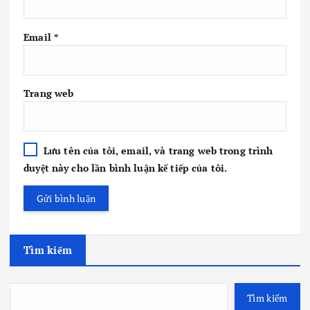
Email
*
Trang web
Lưu tên của tôi, email, và trang web trong trình
duyệt này cho lần bình luận kế tiếp của tôi.
Tìm kiếm
Tìm kiếm