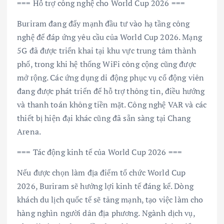
=== Hỗ trợ công nghệ cho World Cup 2026 ===
Buriram đang đẩy mạnh đầu tư vào hạ tầng công
nghệ để đáp ứng yêu cầu của World Cup 2026. Mạng
5G đã được triển khai tại khu vực trung tâm thành
phố, trong khi hệ thống WiFi công cộng cũng được
mở rộng. Các ứng dụng di động phục vụ cổ động viên
đang được phát triển để hỗ trợ thông tin, điều hướng
và thanh toán không tiền mặt. Công nghệ VAR và các
thiết bị hiện đại khác cũng đã sẵn sàng tại Chang
Arena.
=== Tác động kinh tế của World Cup 2026 ===
Nếu được chọn làm địa điểm tổ chức World Cup
2026, Buriram sẽ hưởng lợi kinh tế đáng kể. Dòng
khách du lịch quốc tế sẽ tăng mạnh, tạo việc làm cho
hàng nghìn người dân địa phương. Ngành dịch vụ,