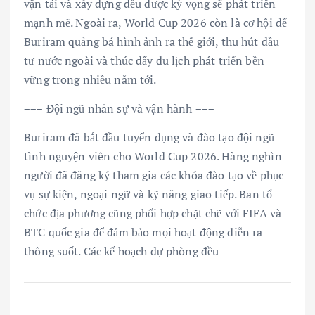
vận tải và xây dựng đều được kỳ vọng sẽ phát triển
mạnh mẽ. Ngoài ra, World Cup 2026 còn là cơ hội để
Buriram quảng bá hình ảnh ra thế giới, thu hút đầu
tư nước ngoài và thúc đẩy du lịch phát triển bền
vững trong nhiều năm tới.
=== Đội ngũ nhân sự và vận hành ===
Buriram đã bắt đầu tuyển dụng và đào tạo đội ngũ
tình nguyện viên cho World Cup 2026. Hàng nghìn
người đã đăng ký tham gia các khóa đào tạo về phục
vụ sự kiện, ngoại ngữ và kỹ năng giao tiếp. Ban tổ
chức địa phương cũng phối hợp chặt chẽ với FIFA và
BTC quốc gia để đảm bảo mọi hoạt động diễn ra
thông suốt. Các kế hoạch dự phòng đều