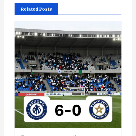
Related Posts
u
h
ư
ớ
n
g
b
à
i