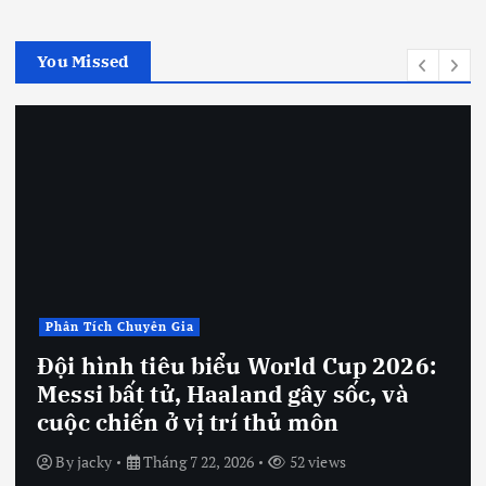
You Missed
Phân Tích Chuyên Gia
Đội hình tiêu biểu World Cup 2026:
Messi bất tử, Haaland gây sốc, và
cuộc chiến ở vị trí thủ môn
By
jacky
Tháng 7 22, 2026
52 views