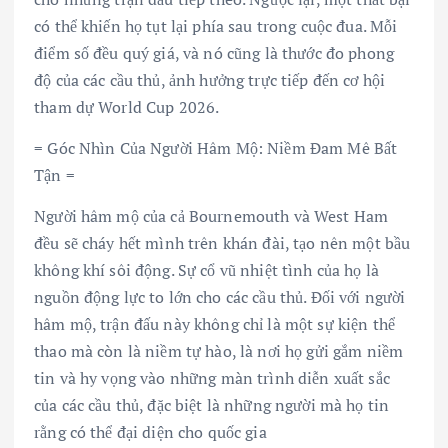
có thể khiến họ tụt lại phía sau trong cuộc đua. Mỗi
điểm số đều quý giá, và nó cũng là thước đo phong
độ của các cầu thủ, ảnh hưởng trực tiếp đến cơ hội
tham dự World Cup 2026.
= Góc Nhìn Của Người Hâm Mộ: Niềm Đam Mê Bất
Tận =
Người hâm mộ của cả Bournemouth và West Ham
đều sẽ cháy hết mình trên khán đài, tạo nên một bầu
không khí sôi động. Sự cổ vũ nhiệt tình của họ là
nguồn động lực to lớn cho các cầu thủ. Đối với người
hâm mộ, trận đấu này không chỉ là một sự kiện thể
thao mà còn là niềm tự hào, là nơi họ gửi gắm niềm
tin và hy vọng vào những màn trình diễn xuất sắc
của các cầu thủ, đặc biệt là những người mà họ tin
rằng có thể đại diện cho quốc gia