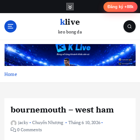
S
Đăng ký +88k
k
i
klive
p
keo bong da
t
o
c
o
n
t
Home
e
n
t
bournemouth – west ham
jacky
Chuyển Nhượng
Tháng 6 10, 2026
0 Comments