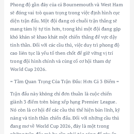
Phong độ gần đây của cả Bournemouth và West Ham
sẽ đóng vai trò quan trọng trong việc định hình cục
diện trận đấu. Một đội đang có chuỗi trận thắng sẽ
mang tâm lý tự tin hơn, trong khi một đội đang gặp
khó khăn sẽ khao khát một chiến thắng để vực dậy
tinh thần. Đối với các cầu thủ, việc duy trì phong độ
cao liên tục là yếu tố then chốt để giữ vững vị trí
trong đội hình chính và củng cố cơ hội tham dự
World Cup 2026.
= Tầm Quan Trọng Của Trận Đấu: Hơn Cả 3 Điểm =
Trận đấu này không chỉ đơn thuần là cuộc chiến
giành 3 điểm trên bảng xếp hạng Premier League.
Nó còn là cơ hội để các cầu thủ thể hiện bản lĩnh, kỹ
năng và tinh thần chiến đấu. Đối với những cầu thủ
đang mơ về World Cup 2026, đây là một trong