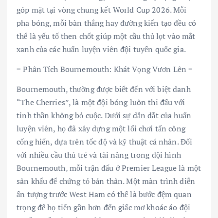
góp mặt tại vòng chung kết World Cup 2026. Mỗi
pha bóng, mỗi bàn thắng hay đường kiến tạo đều có
thể là yếu tố then chốt giúp một cầu thủ lọt vào mắt
xanh của các huấn luyện viên đội tuyển quốc gia.
= Phân Tích Bournemouth: Khát Vọng Vươn Lên =
Bournemouth, thường được biết đến với biệt danh
“The Cherries”, là một đội bóng luôn thi đấu với
tinh thần không bỏ cuộc. Dưới sự dẫn dắt của huấn
luyện viên, họ đã xây dựng một lối chơi tấn công
cống hiến, dựa trên tốc độ và kỹ thuật cá nhân. Đối
với nhiều cầu thủ trẻ và tài năng trong đội hình
Bournemouth, mỗi trận đấu ở Premier League là một
sân khấu để chứng tỏ bản thân. Một màn trình diễn
ấn tượng trước West Ham có thể là bước đệm quan
trọng để họ tiến gần hơn đến giấc mơ khoác áo đội