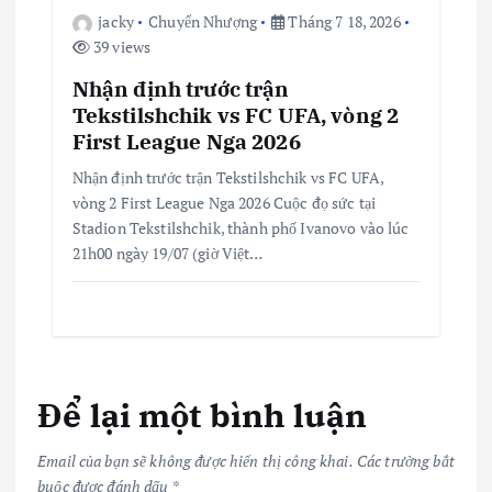
jacky
Chuyển Nhượng
Tháng 7 18, 2026
39 views
Nhận định trước trận
Tekstilshchik vs FC UFA, vòng 2
First League Nga 2026
Nhận định trước trận Tekstilshchik vs FC UFA,
vòng 2 First League Nga 2026 Cuộc đọ sức tại
Stadion Tekstilshchik, thành phố Ivanovo vào lúc
21h00 ngày 19/07 (giờ Việt…
Để lại một bình luận
Email của bạn sẽ không được hiển thị công khai.
Các trường bắt
buộc được đánh dấu
*