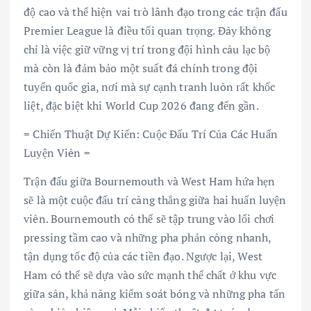
độ cao và thể hiện vai trò lãnh đạo trong các trận đấu
Premier League là điều tối quan trọng. Đây không
chỉ là việc giữ vững vị trí trong đội hình câu lạc bộ
mà còn là đảm bảo một suất đá chính trong đội
tuyển quốc gia, nơi mà sự cạnh tranh luôn rất khốc
liệt, đặc biệt khi World Cup 2026 đang đến gần.
= Chiến Thuật Dự Kiến: Cuộc Đấu Trí Của Các Huấn
Luyện Viên =
Trận đấu giữa Bournemouth và West Ham hứa hẹn
sẽ là một cuộc đấu trí căng thẳng giữa hai huấn luyện
viên. Bournemouth có thể sẽ tập trung vào lối chơi
pressing tầm cao và những pha phản công nhanh,
tận dụng tốc độ của các tiền đạo. Ngược lại, West
Ham có thể sẽ dựa vào sức mạnh thể chất ở khu vực
giữa sân, khả năng kiểm soát bóng và những pha tấn