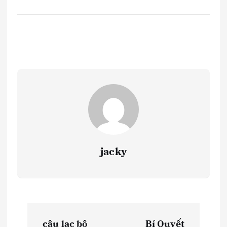
jacky
Đ
câu lạc bộ
Bí Quyết