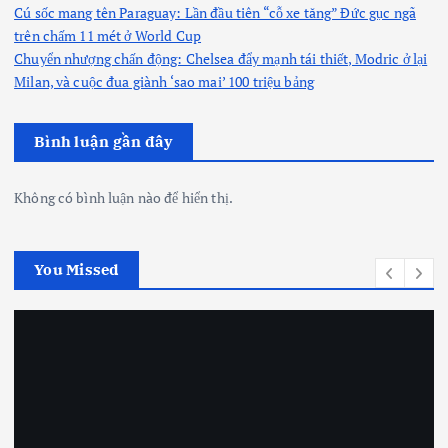
Cú sốc mang tên Paraguay: Lần đầu tiên “cỗ xe tăng” Đức gục ngã
trên chấm 11 mét ở World Cup
Chuyển nhượng chấn động: Chelsea đẩy mạnh tái thiết, Modric ở lại
Milan, và cuộc đua giành ‘sao mai’ 100 triệu bảng
Bình luận gần đây
Không có bình luận nào để hiển thị.
You Missed