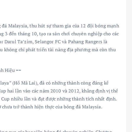
g đá Malaysia, thu hút sự tham gia của 12 đội bóng mạnh
ng 3 đến tháng 10, tạo ra sân chơi chuyên nghiệp cho các
ohor Darul Ta’zim, Selangor FC và Pahang Rangers là
ấu không chỉ phát triển tài năng địa phương mà còn thu
nh Hiệu ==
laya” (Hổ Mã Lai), đã có những thành công đáng kể
Cup hai lần vào các năm 2010 và 2012, khẳng định vị thế
Cup nhiều lần và đạt được những thành tích nhất định.
 chưa trở thành hiện thực của bóng đá Malaysia.
thông qua các học viện bóng đá chuyên nghiệp. Chương