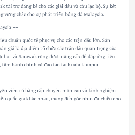
tài trợ đáng kể cho các giải đấu và câu lạc bộ. Sự kết
g vững chắc cho sự phát triển bóng đá Malaysia.
aysia ==
iêu chuẩn quốc tế phục vụ cho các trận đấu lớn. Sân
án giả là địa điểm tổ chức các trận đấu quan trọng của
 Johor và Sarawak cũng được nâng cấp để đáp ứng tiêu
ng tâm hành chính và đào tạo tại Kuala Lumpur.
luyện viên có bằng cấp chuyên môn cao và kinh nghiệm
hiều quốc gia khác nhau, mang đến góc nhìn đa chiều cho