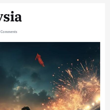
ysia
 Comments