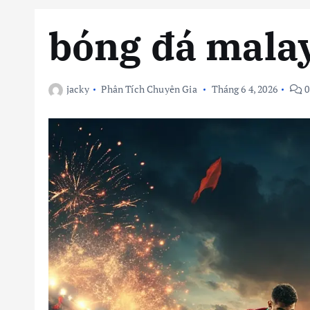
bóng đá mala
jacky
Phân Tích Chuyên Gia
Tháng 6 4, 2026
0