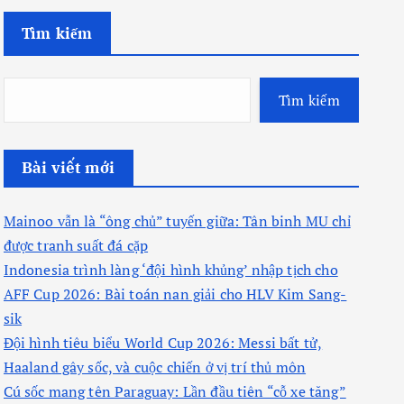
Tìm kiếm
Tìm kiếm
Bài viết mới
Mainoo vẫn là “ông chủ” tuyến giữa: Tân binh MU chỉ
được tranh suất đá cặp
Indonesia trình làng ‘đội hình khủng’ nhập tịch cho
AFF Cup 2026: Bài toán nan giải cho HLV Kim Sang-
sik
Đội hình tiêu biểu World Cup 2026: Messi bất tử,
Haaland gây sốc, và cuộc chiến ở vị trí thủ môn
Cú sốc mang tên Paraguay: Lần đầu tiên “cỗ xe tăng”