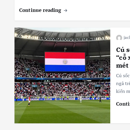
Continue reading
jac
Cú s
“cỗ 
mét
Cú sốc
ngã tr
kiến 
Conti