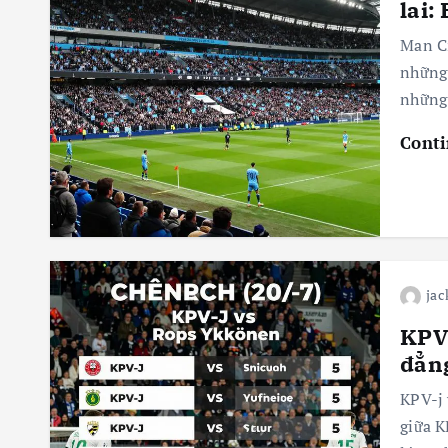
lai:
Man Ci
những 
những
Conti
jac
KPV-
đẳn
KPV-j 
giữa K