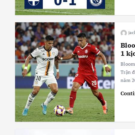
jac
Bloo
1 kị
Bloomi
Trận đ
năm 20
Conti