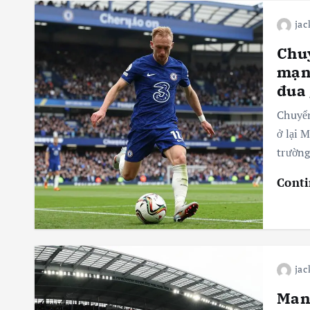
jac
Chu
mạnh
đua 
Chuyển
ở lại 
trườn
Conti
jac
Man 