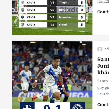
lúc 22
Conti
jac
San
Juni
khá
Santo 
quý gi
Ecuado
Conti