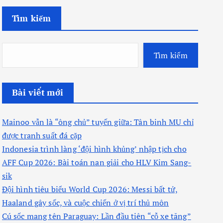
Tìm kiếm
Tìm kiếm
Bài viết mới
Mainoo vẫn là “ông chủ” tuyến giữa: Tân binh MU chỉ
được tranh suất đá cặp
Indonesia trình làng ‘đội hình khủng’ nhập tịch cho
AFF Cup 2026: Bài toán nan giải cho HLV Kim Sang-
sik
Đội hình tiêu biểu World Cup 2026: Messi bất tử,
Haaland gây sốc, và cuộc chiến ở vị trí thủ môn
Cú sốc mang tên Paraguay: Lần đầu tiên “cỗ xe tăng”