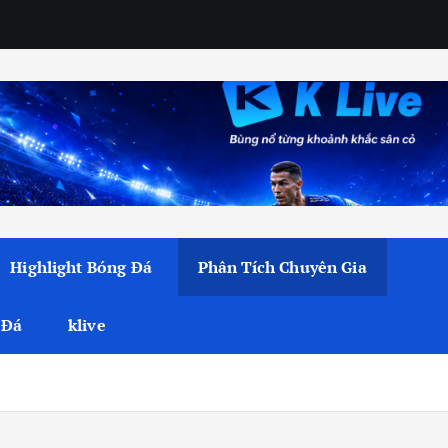
Highlight Bóng Đá
Phân Tích Chuyên Gia
 Đá
klive