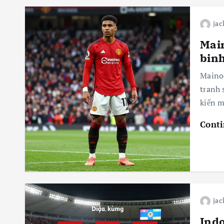
jac
Main
binh
Mainoo
tranh 
kiến m
Conti
jac
Indo